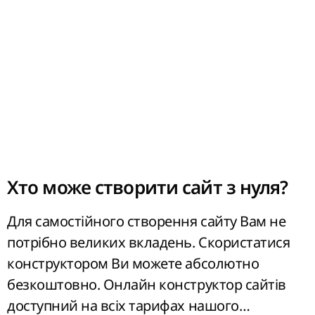
Конструктор інтернет-сайтів надає
максимум можливостей для того, щоб Ви
зробили свій сайт зручним та
привабливим для клієнтів. А ми зі свого
боку забезпечимо для Вашого ресурсу
стабільний і
надійний хостинг
з
професійною технічною підтримкою, яка
працює цілодобово.
Хто може створити сайт з нуля?
Для самостійного створення сайту Вам не
потрібно великих вкладень. Скористатися
конструктором Ви можете абсолютно
безкоштовно.
Онлайн конструктор
сайтів
доступний на всіх тарифах нашого