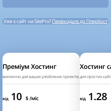
Уже є сайт на SitePro?
Переходьте до ГіперХост
Преміум Хостинг
Хостинг с
виключно для ваших улюблених проектів
для простих сайт
10
1.28
$
/міс
від
від