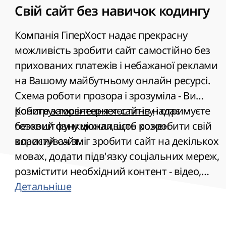
Свій сайт без навичок кодингу
Компанія
ГіперХост
надає прекрасну
можливість зробити сайт самостійно без
прихованих платежів і небажаної реклами
на Вашому майбутньому онлайн ресурсі.
Схема роботи прозора і зрозуміла - Ви
робите
Конструктор інтернет-сайтів
замовлення хостингу
надає
і отримуєте
безкоштовну можливість розробити свій
готовий функціонал, щоб кожен
власний сайт.
користувач зміг зробити сайт на декількох
мовах, додати підв'язку соціальних мереж,
розмістити необхідний контент - відео,
музику, карти, календар. Використовуючи
Детальніше
ці можливості Ви створюєте інтернет-
проект без допомоги веб-розробників і