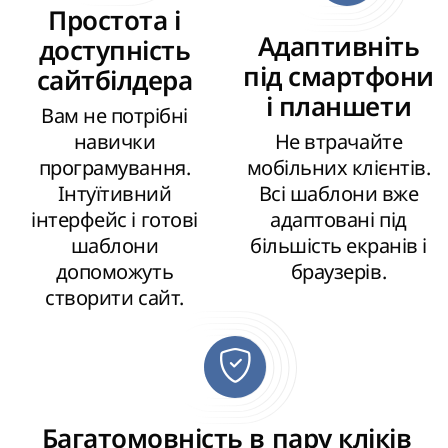
Простота і
Адаптивніть
доступність
під смартфони
сайтбілдера
і планшети
Вам не потрібні
навички
Не втрачайте
програмування.
мобільних клієнтів.
Інтуїтивний
Всі шаблони вже
інтерфейс і готові
адаптовані під
шаблони
більшість екранів і
допоможуть
браузерів.
створити сайт.
Багатомовність в пару кліків