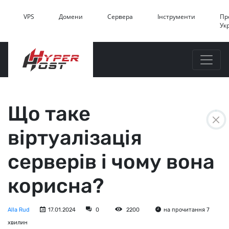
VPS
Домени
Сервера
Інструменти
Пр
Ук
Що таке
віртуалізація
серверів і чому вона
корисна?
Alla Rud
17.01.2024
0
2200
на прочитання 7
хвилин