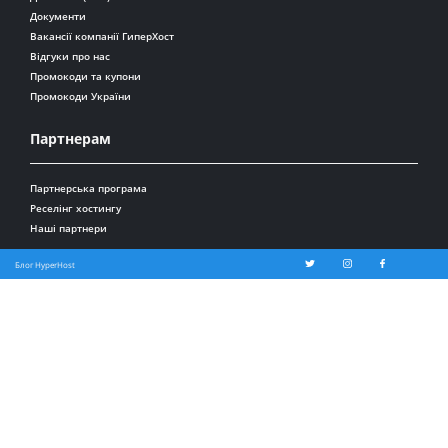
Документи
Вакансії компанії ГиперХост
Відгуки про нас
Промокоди та купони
Промокоди України
Партнерам
Партнерська програма
Реселінг хостингу
Наші партнери
Блог HyperHost