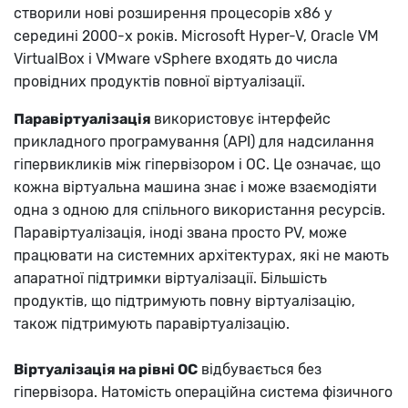
створили нові розширення процесорів x86 у
середині 2000-х років. Microsoft Hyper-V, Oracle VM
VirtualBox і VMware vSphere входять до числа
провідних продуктів повної віртуалізації.
Паравіртуалізація
використовує інтерфейс
прикладного програмування (API) для надсилання
гіпервикликів між гіпервізором і ОС. Це означає, що
кожна віртуальна машина знає і може взаємодіяти
одна з одною для спільного використання ресурсів.
Паравіртуалізація, іноді звана просто PV, може
працювати на системних архітектурах, які не мають
апаратної підтримки віртуалізації. Більшість
продуктів, що підтримують повну віртуалізацію,
також підтримують паравіртуалізацію.
Віртуалізація на рівні ОС
відбувається без
гіпервізора. Натомість операційна система фізичного