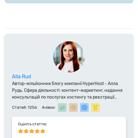
Alla Rud
Автор-мільйонник блогу компанії HyperHost - Алла
Рудь. Сфера діяльності: контент-маркетинг, надання
консультацій по послугах хостингу та реєстрації
доменних імен. Фахівець компанії HyperHost.UA з
Статей: 1256
Ачівки:
2014 року.
Оцініть статтю: