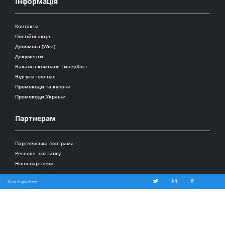
Інформація
Контакти
Постійні акції
Допомога (Wiki)
Документи
Вакансії компанії ГиперХост
Відгуки про нас
Промокоди та купони
Промокоди України
Партнерам
Партнерська програма
Реселінг хостингу
Наші партнери
Блог HyperHost