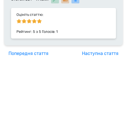
публикацій в технічних журналах та учасник
різноманітних конференцій. Фахівець компанії
HyperHost.UA з 2019 року.
Оцініть статтю:
Рейтинг:
5
з
5
Голосів:
1
Попередня стаття
Наступна стаття