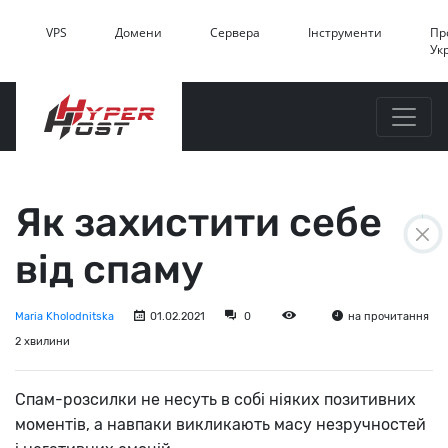
VPS
Домени
Сервера
Інструменти
Пр
Ук
Як захистити себе
від спаму
Maria Kholodnitska
01.02.2021
0
на прочитання
2 хвилини
Спам-розсилки не несуть в собі ніяких позитивних
моментів, а навпаки викликають масу незручностей