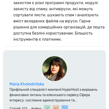
захистом є різні програмні продукти, модулі
захисту від спаму, антивіруси, які можуть
сортувати листи, шукають спам і аналізують
вміст вкладених файлів на віруси. Гарне
рішення для комерційних організацій, де пошта
доступна безлічі користувачам. Більшість
інструментів є платними.
Maria Kholodnitska
Профільний спеціаліст компанії HyperHost з вирішень
фінансових питань та клієнського сервісу.Сфера
інтересу: системне адміністрування та
спеціалізоване ПО. Випускниця ВНТУ, автор
Статей: 221
Ачівки: