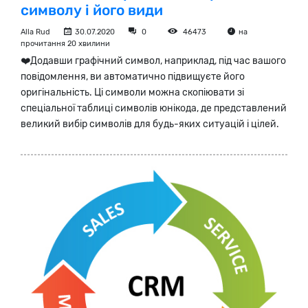
символу і його види
Alla Rud
30.07.2020
0
46473
на
прочитання 20 хвилини
❤️️Додавши графічний символ, наприклад, під час вашого
повідомлення, ви автоматично підвищуєте його
оригінальність. Ці символи можна скопіювати зі
спеціальної таблиці символів юнікода, де представлений
великий вибір символів для будь-яких ситуацій і цілей.