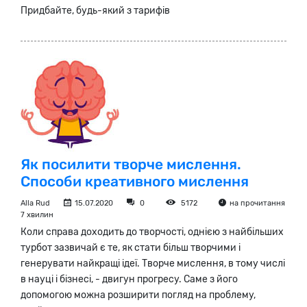
Придбайте, будь-який з тарифів
Як посилити творче мислення.
Способи креативного мислення
Alla Rud
15.07.2020
0
5172
на прочитання
7 хвилин
Коли справа доходить до творчості, однією з найбільших
турбот зазвичай є те, як стати більш творчими і
генерувати найкращі ідеї. Творче мислення, в тому числі
в науці і бізнесі, - двигун прогресу. Саме з його
допомогою можна розширити погляд на проблему,