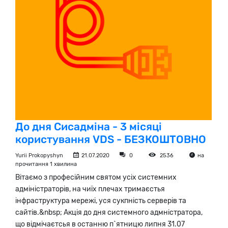
До дня Сисадміна - 3 місяці
користування VDS - БЕЗКОШТОВНО
Yurii Prokopyshyn
21.07.2020
0
2536
на
прочитання 1 хвилина
Вітаємо з професійним святом усіх системних
адміністраторів, на чиїх плечах тримаєстья
інфраструктура мережі, уся сукпність серверів та
сайтів.&nbsp; Акція до дня системного адмністратора,
що відмічаєтсья в останню п`ятницю липня 31.07