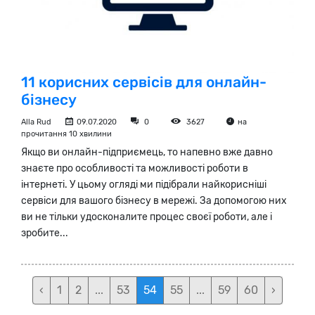
11 корисних сервісів для онлайн-
бізнесу
Alla Rud
09.07.2020
0
3627
на
прочитання 10 хвилини
Якщо ви онлайн-підприємець, то напевно вже давно
знаєте про особливості та можливості роботи в
інтернеті. У цьому огляді ми підібрали найкорисніші
сервіси для вашого бізнесу в мережі. За допомогою них
ви не тільки удосконалите процес своєї роботи, але і
зробите...
‹
1
2
...
53
54
55
...
59
60
›