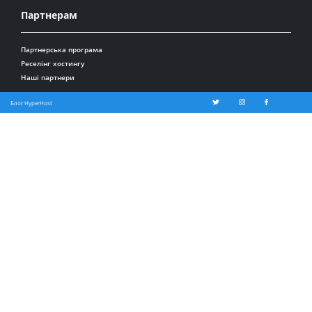
Партнерам
Партнерська програма
Реселінг хостингу
Наші партнери
Блог HyperHost