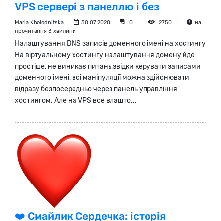
VPS сервері з панеллю і без
Maria Kholodnitska
30.07.2020
0
2750
на
прочитання 3 хвилини
Налаштування DNS записів доменного імені на хостингу
На віртуальному хостингу налаштування домену йде
простіше, не виникає питань,звідки керувати записами
доменного імені, всі маніпуляції можна здійснювати
відразу безпосередньо через панель управління
хостингом. Але на VPS все влашто...
❤️️ Смайлик Сердечка: історія