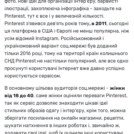
фото, нові ідеї для організації інтер'єру, барвисті
ілюстрації, захоплююча інфографіка - заходьте на
Pinterest, тут є все і у величезній кількості.
Pinterest з'явився дев'ять років тому
, в 2011
, сьогодні
ця платформа в США і Європі не менш популярна, ніж
усім відомий Instagram. Російськомовний і
україномовний варіант соц.мережі був доданий
тільки 2016 році, тому на території країн колишнього
СНД Pinterest не настільки популярний, але все одно
просунуті користувачі Інтернет вже давно успішно
користуються сервісом.
В основному цільова аудиторія соц.мережі -
жінки
від 18 до 40
, саме жінки оцінили переваги Pinterest,
так як сервіс дозволяє знаходити цікаві ідеї
стильних образів одягу і інтер'єру, крім того, можна
зберігати посилання на онлайн магазини, рецепти,
шукати натхнення в інших роботах і, звичайно ж,
додавати свої ідеї, щоб їх оцінили інші користувачі