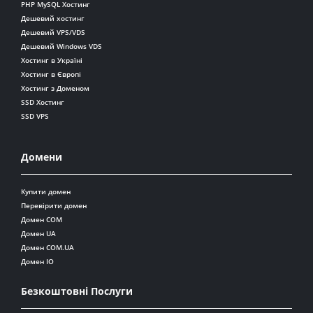
PHP MySQL Хостинг
Дешевий хостинг
Дешевий VPS/VDS
Дешевий Windows VDS
Хостинг в Україні
Хостинг в Європі
Хостинг з Доменом
SSD Хостинг
SSD VPS
Домени
Купити домен
Перевірити домен
Домен COM
Домен UA
Домен COM.UA
Домен IO
Безкоштовні Послуги