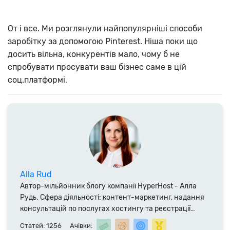
От і все. Ми розглянули найпопулярніші способи
заробітку за допомогою Pinterest. Ніша поки що
досить вільна, конкурентів мало, чому б не
спробувати просувати ваш бізнес саме в цій
соц.платформі.
Alla Rud
Автор-мільйонник блогу компанії HyperHost - Алла
Рудь. Сфера діяльності: контент-маркетинг, надання
консультацій по послугах хостингу та реєстрації
доменних імен. Фахівець компанії HyperHost.UA з
Статей: 1256
Ачівки: