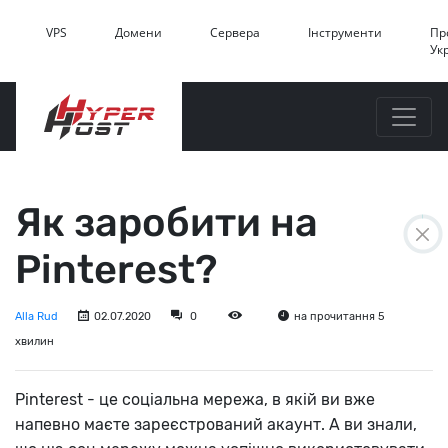
VPS
Домени
Сервера
Інструменти
Пр
Ук
Як заробити на
Pinterest?
Alla Rud
02.07.2020
0
на прочитання 5
хвилин
Pinterest - це соціальна мережа, в якій ви вже
напевно маєте зареєстрований акаунт. А ви знали,