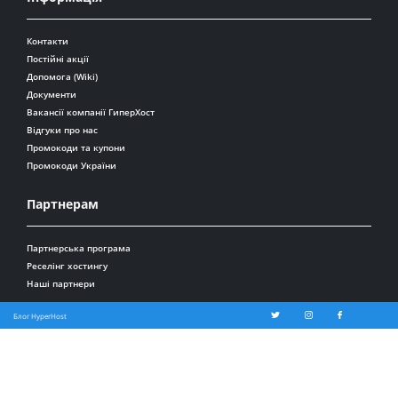
Контакти
Постійні акції
Допомога (Wiki)
Документи
Вакансії компанії ГиперХост
Відгуки про нас
Промокоди та купони
Промокоди України
Партнерам
Партнерська програма
Реселінг хостингу
Наші партнери
Блог HyperHost