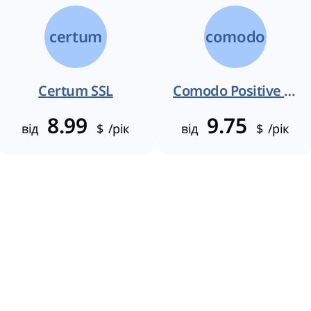
certum
comodo
Certum SSL
Comodo Positive SSL
8.99
9.75
від
$
/рік
від
$
/рік