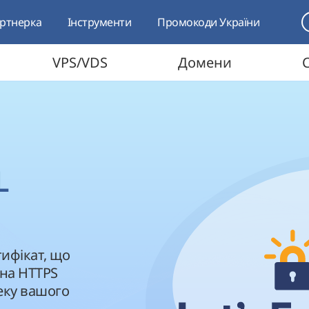
ртнерка
Інструменти
Промокоди України
VPS/VDS
Домени
L
тифікат, що
 на HTTPS
еку вашого