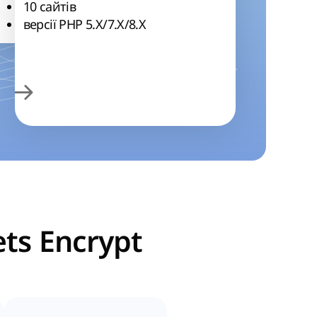
10 сайтів
версії РНР 5.Х/7.Х/8.Х
ts Encrypt