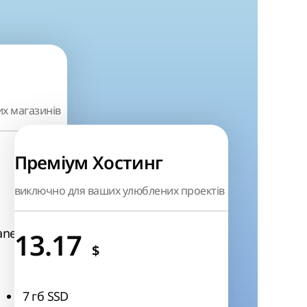
их магазинів
Преміум Хостинг
виключно для ваших улюблених проектів
і
anel
13.17
$
7 гб SSD