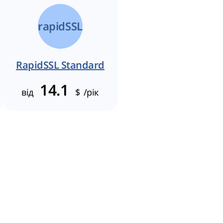
rapidSSL
RapidSSL Standard
14.1
від
$
/рік