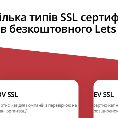
ілька типів SSL сертиф
ів безкоштовного Lets 
V SSL
EV SSL
ертифікат для компаній з перевіркою на
сертифікат 
вні організації
розширеною