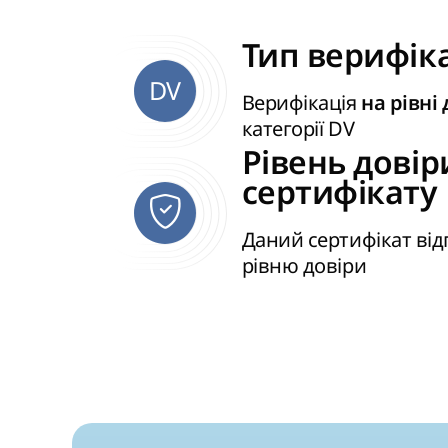
Тип верифіка
DV
Верифікація
на рівні
категорії DV
Рівень довір
сертифікату
Даний сертифікат від
рівню довіри