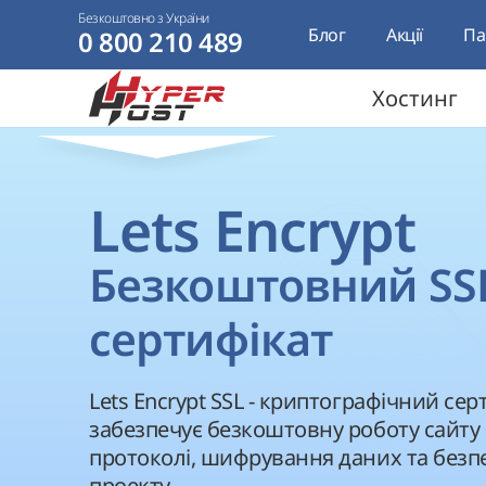
Безкоштовно з України
Блог
Акції
Па
0 800 210 489
Хостинг
Lets Encrypt
Безкоштовний SS
сертифікат
Lets Encrypt SSL - криптографічний сер
забезпечує безкоштовну роботу сайту
протоколі, шифрування даних та безп
проекту.