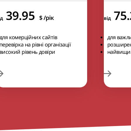
39.95
75
$
/рік
ід
від
для комерційних сайтів
для важл
перевірка на рівні організації
розширен
високий рівень довіри
найвищий