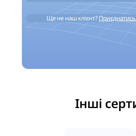
Ще не наш клієнт?
Приєднатись 
Інші серт