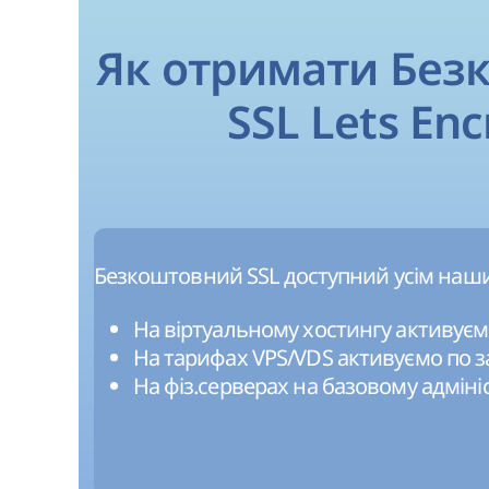
Як отримати Без
SSL Lets Enc
Безкоштовний SSL доступний усім наши
На віртуальному хостингу активуєм
На тарифах VPS/VDS активуємо по з
На фіз.серверах на базовому адміні