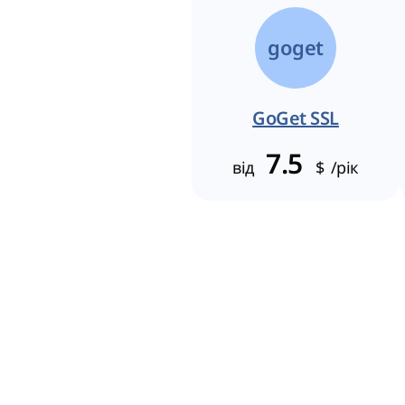
goget
GoGet SSL
7.5
від
$
/рік