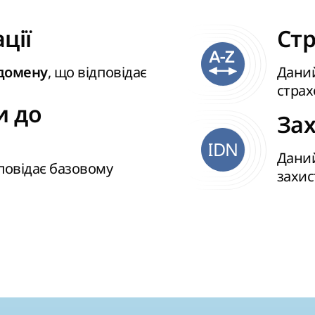
ції
Стр
, що відповідає
Даний
 домену
страх
и до
Зах
IDN
Даний
повідає базовому
захис