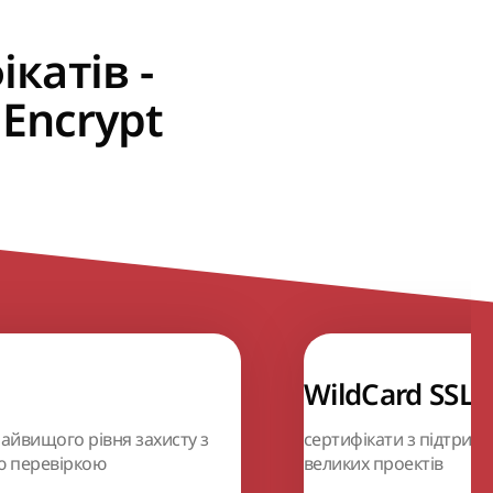
ікатів -
Encrypt
WildCard SSL
найвищого рівня захисту з
сертифікати з підтрим
 перевіркою
великих проектів