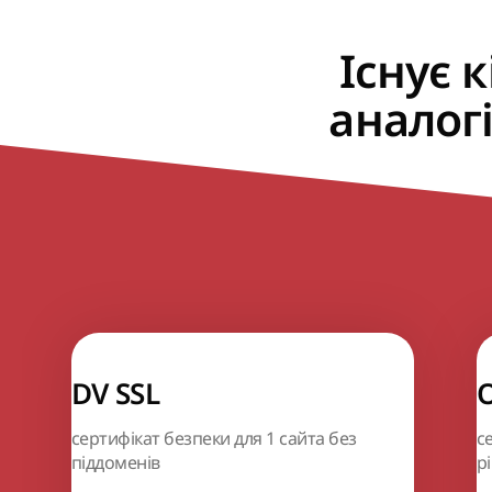
Існує к
аналог
DV SSL
O
сертифікат безпеки для 1 сайта без
с
піддоменів
рі