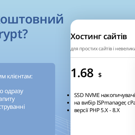
коштовний
rypt?
Хостинг сайтів
для простих сайтів і невелик
1.68
$
м клієнтам:
о одразу
SSD NVME накопичувач
апиту
на вибір ISPmanager, cP
струванні
версії РНР 5.Х - 8.Х