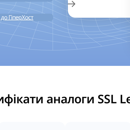
до ГіперХост
ифікати аналоги SSL Le