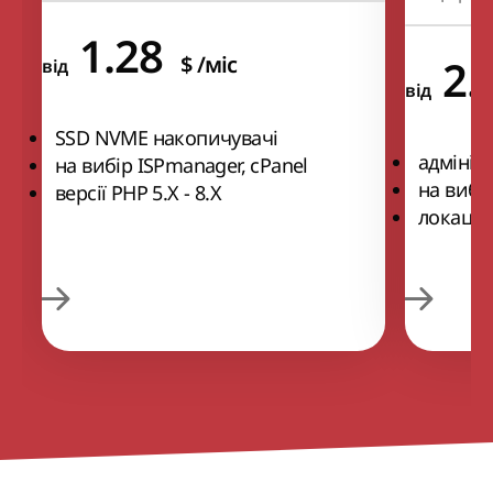
1.28
$
/міс
2.
від
від
SSD NVME накопичувачі
адмініс
на вибір ISPmanager, cPanel
на вибі
версії РНР 5.Х - 8.Х
локації 