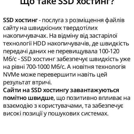
Що таке SSD хостинг?
- послуга з розміщення файлів
SSD хостинг
сайту на швидкісних твердотілих
накопичувачах. На відміну від застарілої
технології HDD накопичувачів, де швидкість
передачі даних не перевищувала 100-120
Мб/с - SSD хостинг забезпечує швидкість уже
на рівні 700-1000 Мб/с. А новітня технологія
NVMe може перевершити навіть цей
результат втричі.
Сайти на SSD хостингу завантажуються
, що позитивно впливає на
помітно швидше
взаємодію з користувачами, та забезпечує
високі позиції у пошукових системах.