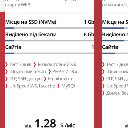
старт у WEB
помісячної 
Місце на SSD (NVMe)
1 Gb
Місце на 
Виділено під бекапи
6 Gb
Виділено 
Сайтів
1
Сайтів
Тест 7 днів
Безкоштовний SSL
Тест 7 дні
Щоденний бекап
PHP 5.2 - 8.x
Щоденний
FTP, SSH доступ
Email клієнт
FTP, SSH д
LiteSpeed WS, Lscache
MySQl
LiteSpeed 
Домен бе
1.28
$
/міс
від
в