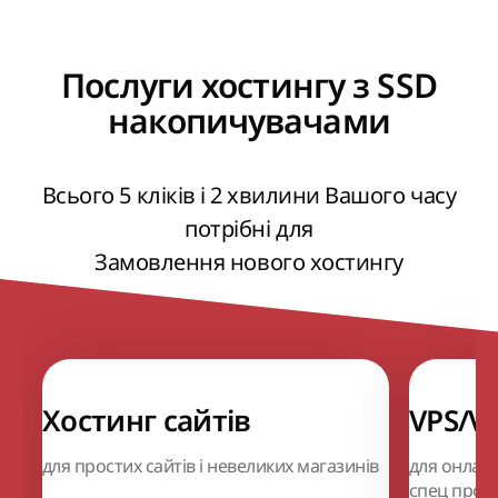
Послуги хостингу з SSD
накопичувачами
Всього 5 кліків і 2 хвилини Вашого часу
потрібні для
Замовлення нового хостингу
Хостинг сайтів
VPS/V
для простих сайтів і невеликих магазинів
для онлайн
спец проек