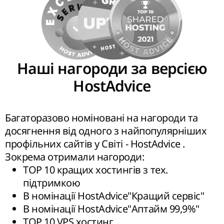
Наші нагороди за версією
HostAdvice
Багаторазово номіновані на нагороди та
досягнення від одного з найпопулярніших
профільних сайтів у Світі - HostAdvice .
Зокрема отримали нагороди:
ТОP 10 кращих хостингів з тех.
підтримкою
В номінації HostAdvice"Кращий сервіс"
В номінації HostAdvice"Аптайм 99,9%"
TOP 10 VPS хостинг