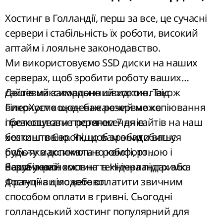
яка працює цілодобово і без вихідних
. У
нас ви можете замовити
Хостинг в Голландії, перш за все, це сучасні
звичайний
віртуальний
сервери і стабільність їх роботи, високий
хостинг
,
безлімітний хостинг
і реселлінг з
аптайм і лояльне законодавство.
локацією в Європі.
Ми
використовуємо SSD диски
на наших
серверах, щоб зробити роботу ваших
сайтів максимально швидкою. Також
Дешевий закордонний хостинг
від
виконуємо щоденне резервне копіювання
ГіперХост кожен бажаючий може
і безкоштовне перенесення сайтів на наш
протестувати протягом 7 днів
хостинг в Європі, щоб зробити вашу
безкоштовно. Якщо вам знадобиться
роботу максимально комфортною і
будь-яка допомога в роботі, то
безпечною.
наша
Зарубіжний хостинг в Нідерландах або
україномовна технічна підтримка
доступна цілодобово.
Франції ви можете оплатити звичним
способом оплати в гривні. Сьогодні
голландський хостинг популярний для