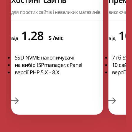
Хостинг сайтів
Премі
для простих сайтів і невеликих магазинів
виключно 
1.28
1
$
/міс
від
від
SSD NVME накопичувачі
7 гб SSD
на вибір ISPmanager, cPanel
10 сайті
версії РНР 5.Х - 8.Х
версії Р