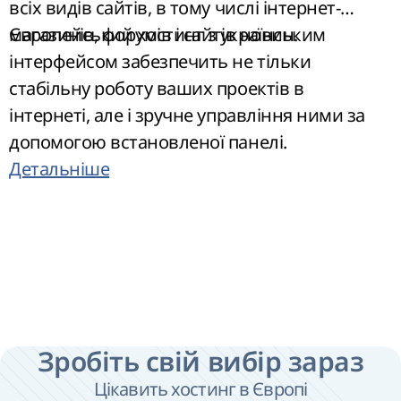
всіх видів сайтів, в тому числі інтернет-
магазинів, форумів і сайтів новин.
Європейський хостинг з українським
інтерфейсом
забезпечить не тільки
стабільну роботу ваших проектів в
інтернеті, але і зручне управління ними за
допомогою встановленої панелі.
Детальніше
Зробіть свій вибір зараз
Цікавить хостинг в Європі