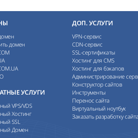
НЫ
ДОП. УСЛУГИ
домен
VPN-сервис
ить домен
CDN-сервис
COM
SSL-сертификаты
UA
Хостинг для CMS
COM.UA
Хостинг для бэкапов
IO
Администрирование сер
Конструктор сайтов
АТНЫЕ УСЛУГИ
Инструменты
Перенос сайта
тный VPS/VDS
Виртуальный ноутбук
ный Хостинг
Заказать разработку сайт
ный SSL
тный Домен