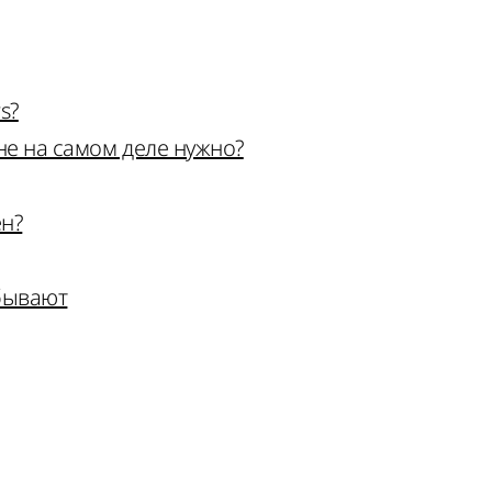
s?
не на самом деле нужно?
ен?
 бывают