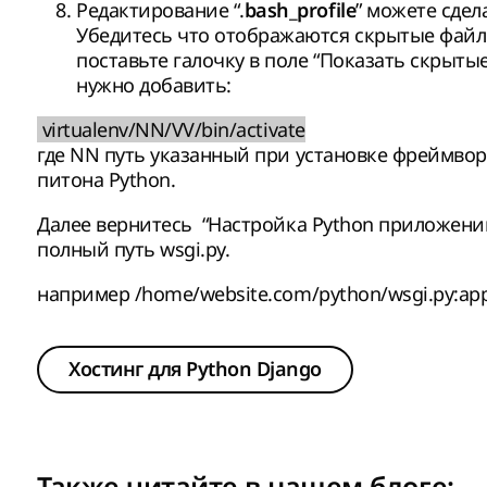
Редактирование “.
” можете сдел
bash_profile
Убедитесь что отображаются скрытые файлы,
поставьте галочку в поле “Показать скрытые ф
нужно добавить:
virtualenv/NN/VV/bin/activate
где NN путь указанный при установке фреймворк
питона Python.
Далее вернитесь “Настройка Python приложений” 
полный путь wsgi.py.
например /home/website.com/python/wsgi.py:app
Хостинг для Python Django