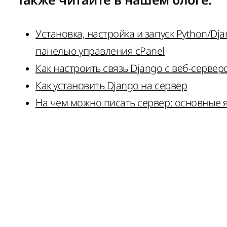
Также читайте в нашем
блоге
:
Установка, настройка и запуск Python/Dj
панелью управления cPanel
Как настроить связь Django с веб-сервер
Как установить Django на сервер
На чем можно писать сервер: основные я