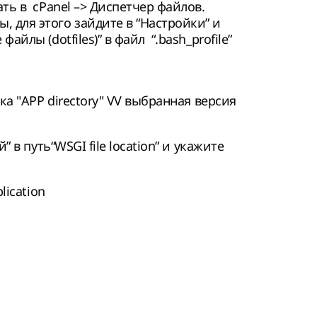
ать в cPanel –> Диспетчер файлов.
 для этого зайдите в “Настройки” и
айлы (dotfiles)” в файл “.bash_profile”
а "APP directory" VV выбранная версия
в путь“WSGI file location” и укажите
lication