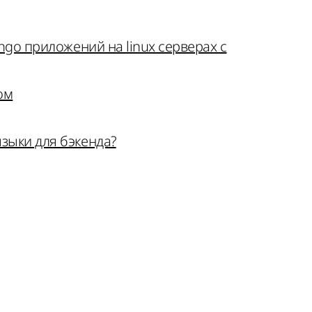
ango приложений на linux серверах с
ом
зыки для бэкенда?