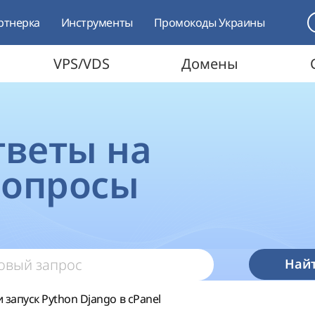
ртнерка
Инструменты
Промокоды Украины
VPS/VDS
Домены
ответы на
вопросы
Най
 запуск Python Django в cPanel