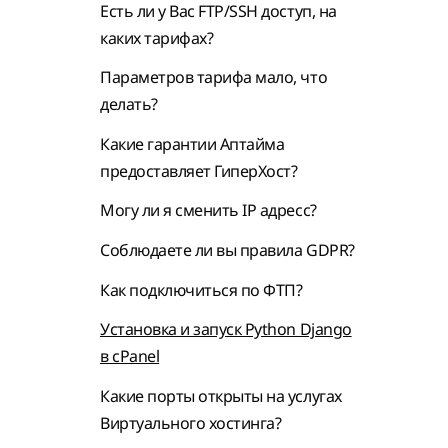
Есть ли у Вас FTP/SSH доступ, на
каких тарифах?
Параметров тарифа мало, что
делать?
Какие гарантии Аптайма
предоставляет ГиперХост?
Могу ли я сменить IP адресс?
Cоблюдаете ли вы правила GDPR?
Как подключиться по ФТП?
Установка и запуск Python Django
в cPanel
Какие порты открыты на услугах
Виртуального хостинга?