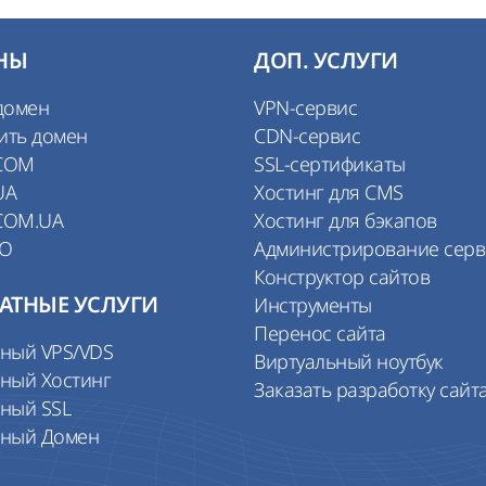
НЫ
ДОП. УСЛУГИ
домен
VPN-сервис
ить домен
CDN-сервис
COM
SSL-сертификаты
UA
Хостинг для CMS
COM.UA
Хостинг для бэкапов
IO
Администрирование сер
Конструктор сайтов
АТНЫЕ УСЛУГИ
Инструменты
Перенос сайта
тный VPS/VDS
Виртуальный ноутбук
ный Хостинг
Заказать разработку сайт
ный SSL
тный Домен