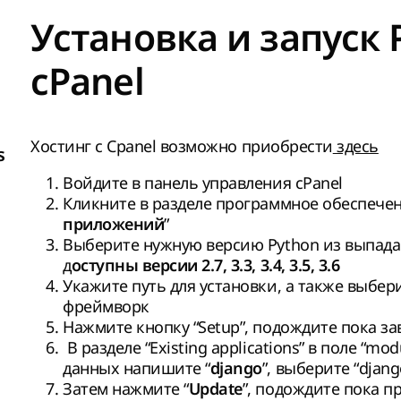
Установка и запуск 
cPanel
Хостинг с Cpanel возможно приобрести
здесь
s
Войдите в панель управления cPanel
Кликните в разделе программное обеспечен
”
приложений
Выберите нужную версию Python из выпада
д
оступны версии 2.7, 3.3, 3.4, 3.5, 3.6
Укажите путь для установки, а также выбе
фреймворк
Нажмите кнопку “Setup”, подождите пока з
В разделе “Existing applications” в поле “mo
данных напишите “
”, выберите “djan
django
Затем нажмите “
”, подождите пока 
Update