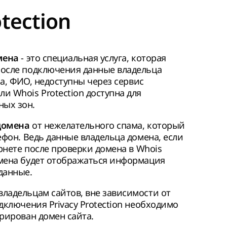
otection
- это специальная услуга, которая
мена
После подключения данные владельца
на, ФИО, недоступны через сервис
и Whois Protection доступна для
ных зон.
от нежелательного спама, который
домена
ефон. Ведь данные владельца домена, если
ернете после проверки домена в Whois
омена будет отображаться информация
 данные.
ладельцам сайтов, вне зависимости от
дключения Privacy Protection необходимо
трирован домен сайта.