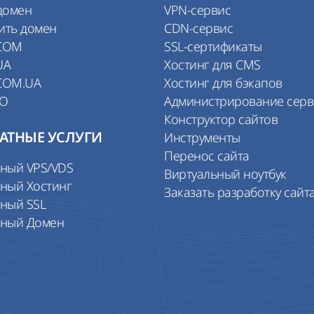
домен
VPN-сервис
ить домен
CDN-сервис
COM
SSL-сертификаты
UA
Хостинг для CMS
COM.UA
Хостинг для бэкапов
IO
Администрирование сер
Конструктор сайтов
АТНЫЕ УСЛУГИ
Инструменты
Перенос сайта
тный VPS/VDS
Виртуальный ноутбук
ный Хостинг
Заказать разработку сайт
ный SSL
тный Домен