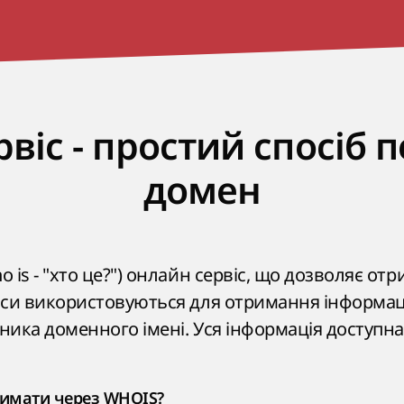
віс - простий спосіб 
домен
ho is - "хто це?") онлайн сервіс, що дозволяє о
рвіси використовуються для отримання інформац
сника доменного імені. Уся інформація доступн
имати через WHOIS?