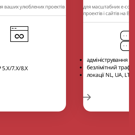
я ваших улюблених проектів
для масштабних e-com
проектів і сайтів на Bitr
адміністрування б
безлімітний трафік
 5.Х/7.Х/8.Х
локації NL, UA, LT,