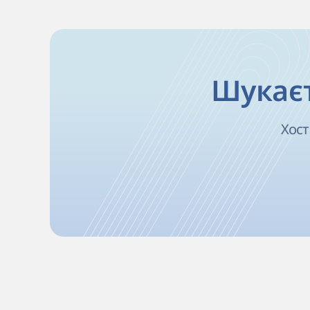
Шукаєт
Хост