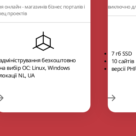
ля онлайн - магазинів бізнес порталів і
виключно дл
пец проектів
7 гб SSD
адміністрування безкоштовно
10 сайтів
на вибір ОС: Linux, Windows
версії РНР
локації NL, UA