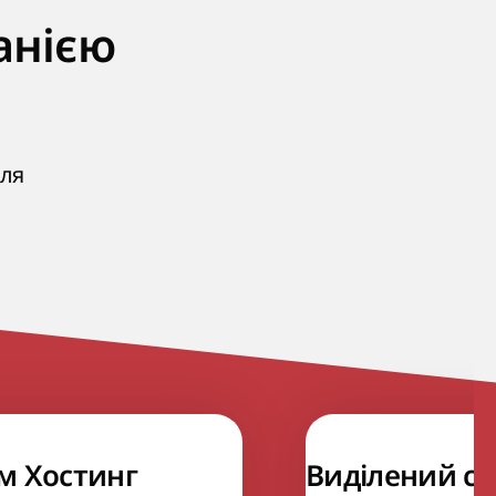
анією
для
м Хостинг
Виділений се