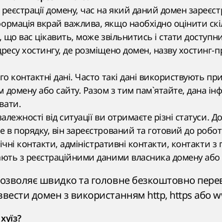
 реєстрації домену, час на який даний домен зареєст
ормація вкрай важлива, якщо наобхідно оцінити скі
, що вас цікавить, може звільнитись і стати доступни
дресу хостингу, де розміщено домен, назву хостинг-
го контактні дані. Часто такі дані використвують при
 домену або сайту. Разом з тим пам`ятайте, дана і
вати.
залежності від ситуації ви отримаєте різні статуси. Д
е в порядку, він зареєстрований та готовий до робот
нічні контакти, адміністративні контакти, контакти з 
ають з реєстраційними даними власника домену або
 дозволяє швидко та головне безкоштовно пере
ввести домен з використанням http, https або 
хуїз?