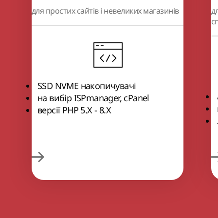
для простих сайтів і невеликих магазинів
д
с
SSD NVME накопичувачі
на вибір ISPmanager, cPanel
версії РНР 5.Х - 8.Х