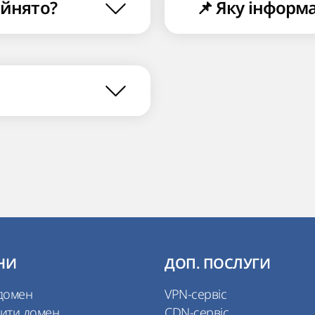
айнято?
📌 Яку інформ
НИ
ДОП. ПОСЛУГИ
домен
VPN-сервіс
ити домен
CDN-сервіс