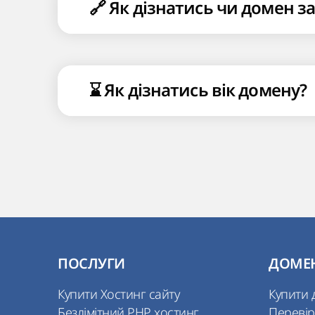
🔗 Як дізнатись чи домен з
⌛ Як дізнатись вік домену?
ПОСЛУГИ
ДОМЕ
Купити Хостинг сайту
Купити 
Безлімітний PHP хостинг
Перевір