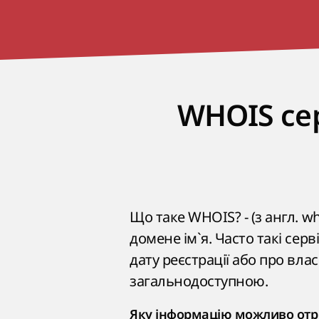
WHOIS сер
Що таке WHOIS? - (з англ. w
домене ім`я. Часто такі се
дату реєстрації або про вла
загальнодоступною.
Яку інформацію можливо отр