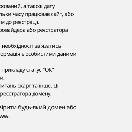
рований, а також дату
льки часу працював сайт, або
м до реєстрації.
провайдера або реєстратора
 необхідності зв`язатись
нформація є особистими даними
о прикладу статус "ОК"
и.
питань скарг та інше. Ці
 реєстратора домену.
вірити будь-який домен або
www.