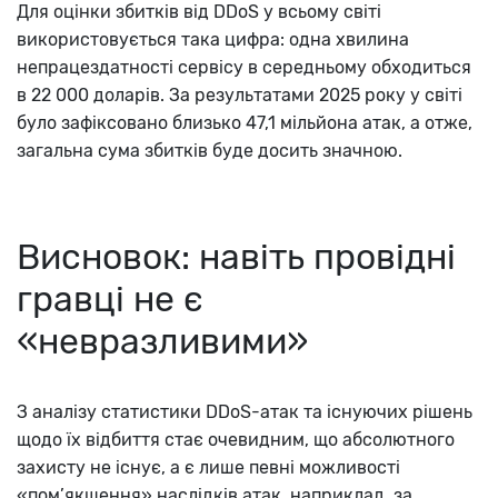
Для оцінки збитків від DDoS у всьому світі
використовується така цифра: одна хвилина
непрацездатності сервісу в середньому обходиться
в 22 000 доларів. За результатами 2025 року у світі
було зафіксовано близько 47,1 мільйона атак, а отже,
загальна сума збитків буде досить значною.
Висновок: навіть провідні
гравці не є
«невразливими»
З аналізу статистики DDoS-атак та існуючих рішень
щодо їх відбиття стає очевидним, що абсолютного
захисту не існує, а є лише певні можливості
«пом’якшення» наслідків атак, наприклад, за