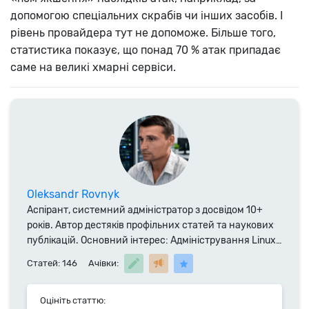
допомогою спеціальних скрабів чи інших засобів. І
рівень провайдера тут не допоможе. Більше того,
статистика показує, що понад 70 % атак припадає
саме на великі хмарні сервіси.
Oleksandr Rovnyk
Аспірант, системний адміністратор з досвідом 10+
років. Автор дестяків профільних статей та наукових
публікацій. Основний інтерес: Адміністрування Linux-
систем, побудова систем і комунікацій, технології
Статей: 146
Ачівки:
хостингу та серверного обладнання.
Оцініть статтю: