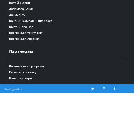
Постійні акції
Допомога (Wiki)
Документи
Вакансії компанії ГиперХост
Відгуки про нас
Промокоди та купони
Промокоди України
Партнерам
Партнерська програма
Реселінг хостингу
Наші партнери
Блог HyperHost