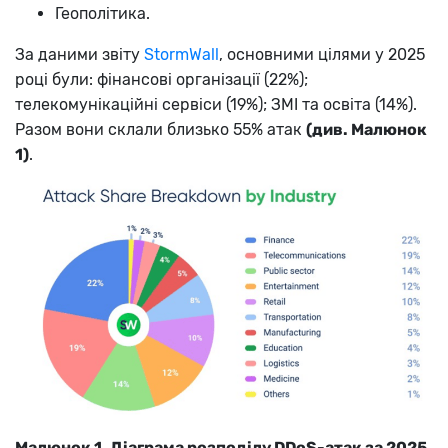
Геополітика.
За даними звіту
StormWall
, основними цілями у 2025
році були: фінансові організації (22%);
телекомунікаційні сервіси (19%); ЗМІ та освіта (14%).
Разом вони склали близько 55% атак
(див. Малюнок
1)
.
Малюнок 1. Діаграма розподілу DDoS-атак за 2025