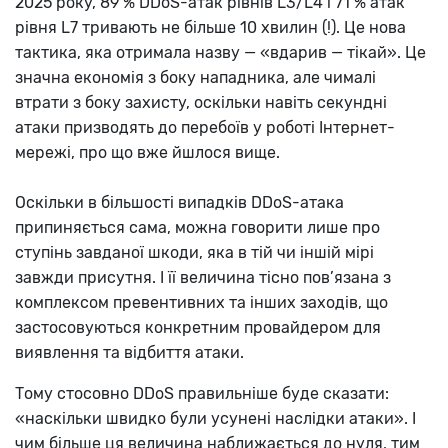
2025 року, 89 % DDoS-атак рівнів L3/L4 і 71 % атак
рівня L7 тривають не більше 10 хвилин (!). Це нова
тактика, яка отримала назву — «вдарив — тікай». Це
значна економія з боку нападника, але чималі
втрати з боку захисту, оскільки навіть секундні
атаки призводять до перебоїв у роботі Інтернет-
мережі, про що вже йшлося вище.
Оскільки в більшості випадків DDoS-атака
припиняється сама, можна говорити лише про
ступінь завданої шкоди, яка в тій чи іншій мірі
завжди присутня. І її величина тісно пов’язана з
комплексом превентивних та інших заходів, що
застосовуються конкретним провайдером для
виявлення та відбиття атаки.
Тому стосовно DDoS правильніше буде сказати:
«наскільки швидко були усунені наслідки атаки». І
чим більше ця величина наближається до нуля, тим