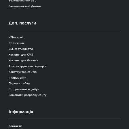
Безкоштовний SSL
Безкоштовний Домен
Доп. послуги
VPN-сервіс
CDN-сервіс
SSL-сертифікати
Хостинг для CMS
Хостинг для бекапів
Адміністрування серверів
Конструктор сайтів
Інструменти
Перенос сайту
Віртуальний ноутбук
Замовити розробку сайту
Інформація
Контакти