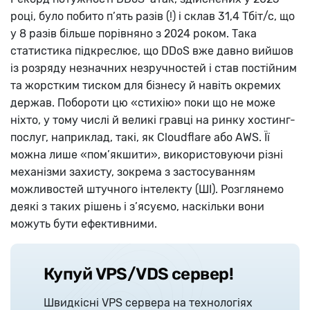
році, було побито п’ять разів (!) і склав 31,4 Тбіт/с, що
у 8 разів більше порівняно з 2024 роком. Така
статистика підкреслює, що DDoS вже давно вийшов
із розряду незначних незручностей і став постійним
та жорстким тиском для бізнесу й навіть окремих
держав. Побороти цю «стихію» поки що не може
ніхто, у тому числі й великі гравці на ринку хостинг-
послуг, наприклад, такі, як Cloudflare або AWS. Її
можна лише «пом’якшити», використовуючи різні
механізми захисту, зокрема з застосуванням
можливостей штучного інтелекту (ШІ). Розглянемо
деякі з таких рішень і з’ясуємо, наскільки вони
можуть бути ефективними.
Купуй VPS/VDS сервер!
Швидкісні VPS сервера на технологіях