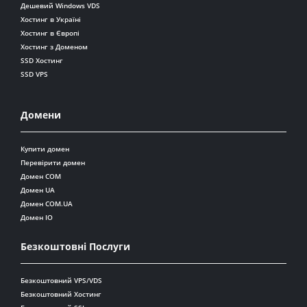
Дешевий Windows VDS
Хостинг в Україні
Хостинг в Європі
Хостинг з Доменом
SSD Хостинг
SSD VPS
Домени
Купити домен
Перевірити домен
Домен COM
Домен UA
Домен COM.UA
Домен IO
Безкоштовні Послуги
Безкоштовний VPS/VDS
Безкоштовний Хостинг