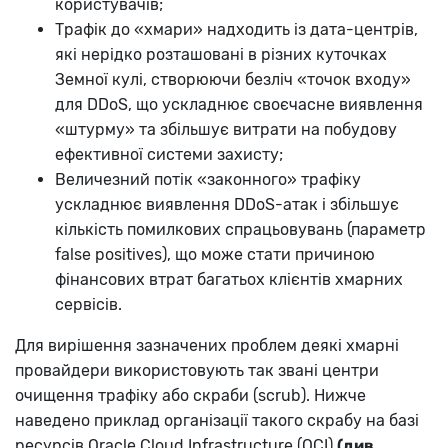
користувачів;
Трафік до «хмари» надходить із дата-центрів,
які нерідко розташовані в різних куточках
Земної кулі, створюючи безліч «точок входу»
для DDoS, що ускладнює своєчасне виявлення
«штурму» та збільшує витрати на побудову
ефективної системи захисту;
Величезний потік «законного» трафіку
ускладнює виявлення DDoS-атак і збільшує
кількість помилкових спрацьовувань (параметр
false positives), що може стати причиною
фінансових втрат багатьох клієнтів хмарних
сервісів.
Для вирішення зазначених проблем деякі хмарні
провайдери використовують так звані центри
очищення трафіку або скраби (scrub). Нижче
наведено приклад організації такого скрабу на базі
ресурсів Oracle Cloud Infrastructure (OCI)
(див.