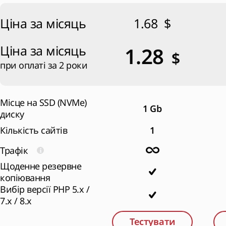
Ціна за місяць
1.68
$
Ціна за місяць
1.28
$
при оплаті за 2 роки
Місце на SSD (NVMe)
1 Gb
диску
Кількість сайтів
1
Трафік
Щоденне резервне
копіювання
Вибір версії PHP 5.x /
7.x / 8.x