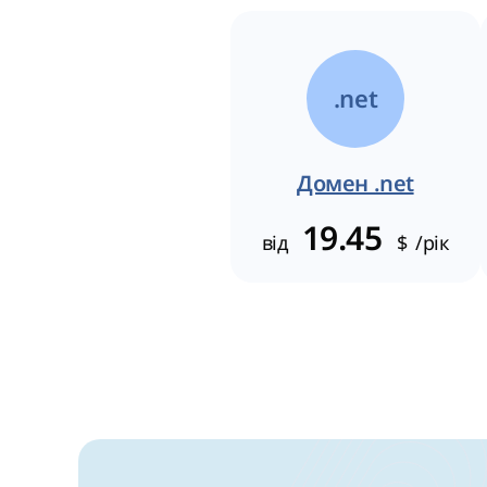
.net
Домен .net
19.45
від
$
/рік