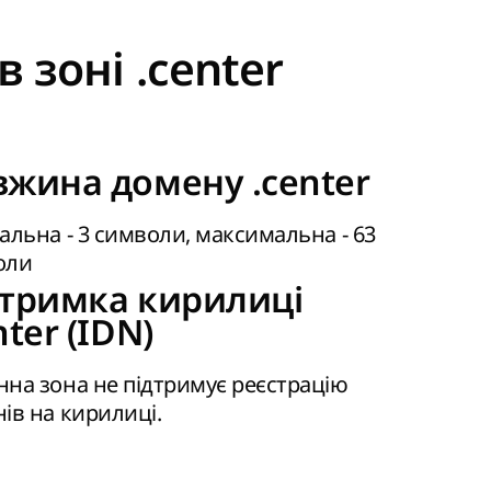
 зоні .center
жина домену .center
альна - 3 символи, максимальна - 63
оли
дтримка кирилиці
nter (IDN)
на зона не підтримує реєстрацію
ів на кирилиці.