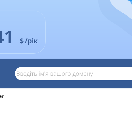
41
$
/рік
er