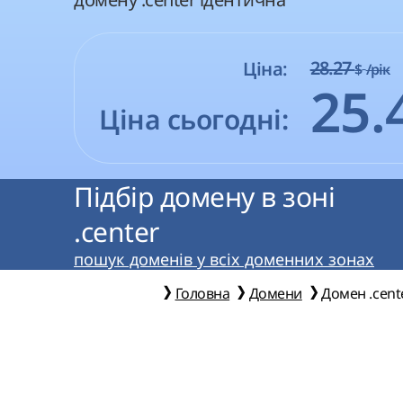
28.27
Ціна:
$
/рік
25.
Ціна сьогодні:
Підбір домену в зоні
.center
пошук доменів у всіх доменних зонах
Головна
Домени
Домен .cent