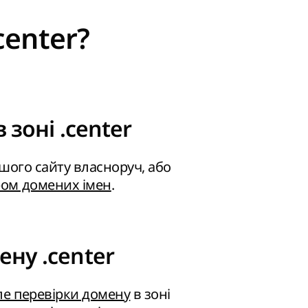
center?
 зоні .center
ашого сайту власноруч, або
ром домених імен
.
ену .center
ле перевірки домену
в зоні