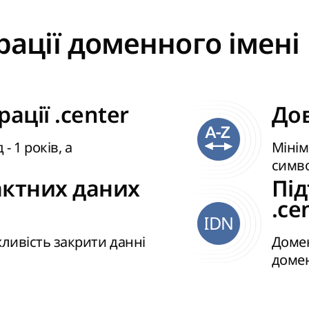
рації доменного імені в
ації .center
Дов
 1 років, а
Мінім
симв
актних даних
Пі
.ce
IDN
жливість закрити данні
Домен
домен