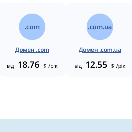
.com
.com.ua
Домен .com
Домен .com.ua
18.76
12.55
від
$
/рік
від
$
/рік