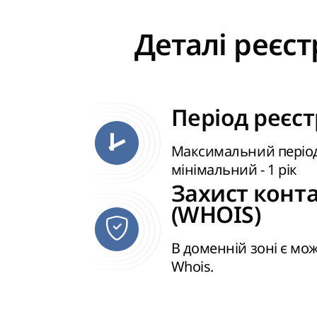
Деталі реєст
Період реєстр
Максимальний період -
мінімальний - 1 рік
Захист конт
(WHOIS)
В доменній зоні є мо
Whois.