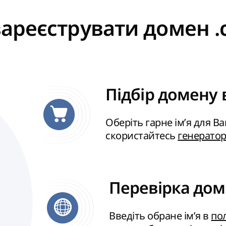
зареєструвати домен .
Підбір домену в
Оберіть гарне ім’я для В
скористайтесь
генерато
Перевірка дом
Введіть обране ім’я в
по