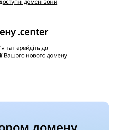
 доступні домені зони
ену .center
’я та перейдіть до
ії Вашого нового домену
ором домену