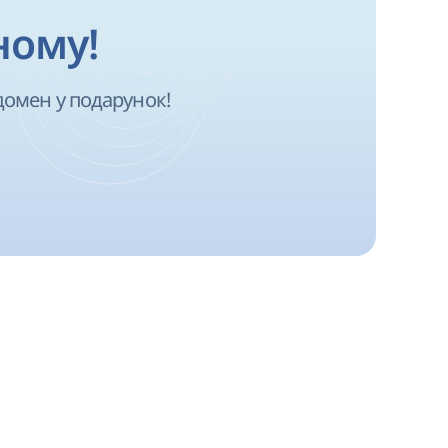
ному!
домен у подарунок!