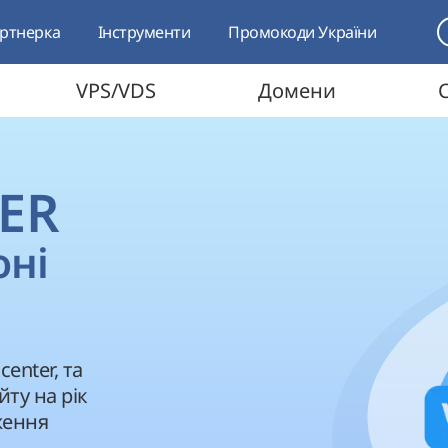
ртнерка
Інструменти
Промокоди України
VPS/VDS
Домени
ER
оні
enter, та
йту на рік
вження