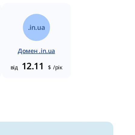
.in.ua
Домен .in.ua
12.11
від
$
/рік