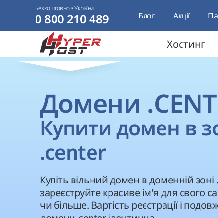
Безкоштовно з України
Блог
Акції
Па
0 800 210 489
Хостинг
Домени .CENT
Купити домен в з
.center
Купіть вільний домен в доменній зоні .c
зареєструйте красиве ім'я для свого са
чи більше. Вартість реєстрації і подо
домену .center ідентична