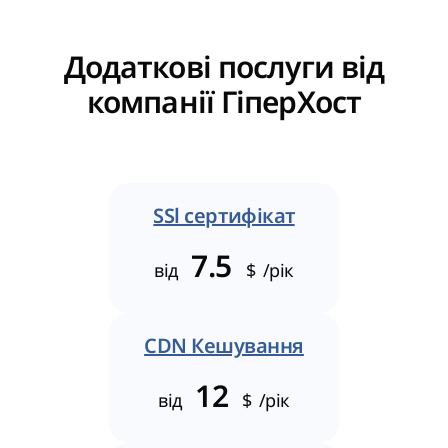
Додаткові послуги від
компанії ГіперХост
SSl сертифікат
7.5
від
$
/рік
CDN Кешування
12
від
$
/рік