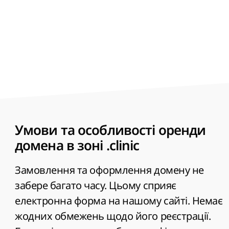
відділення або клініки, опис місць
санаторного відпочинку, отримання
консультаційних онлайн-послуг фахівців і
т. д. у мережі та популяризації серед
громадян. Така опція тут підтримується.
Умови та особливості оренди
домена в зоні .clinic
Замовлення та оформлення домену не
забере багато часу. Цьому сприяє
електронна форма на нашому сайті. Немає
жодних обмежень щодо його реєстрації.