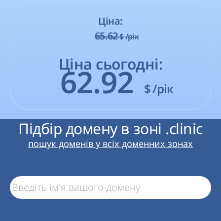
Ціна:
65.62
$
/рік
Ціна сьогодні:
62.92
$
/рік
Підбір домену в зоні .clinic
пошук доменів у всіх доменних зонах