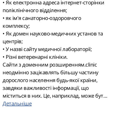
• Як електронна адреса інтернет-сторінки
поліклінічного відділення;
• як ім'я санаторно-оздоровчого
комплексу;
• Як домен науково-медичних установ та
центрів;
• У назві сайту медичної лабораторії;
• Різні ветеренарні клініки.
Сайти з доменним розширенням.clinic
неодмінно зацікавлять більшу частину
дорослого населення будь-якої країни,
завдяки важливості інформації, що
міститься в них. Це, наприклад, може бути
інформація про години прийому лікарів,
Детальніше
напрямки роботи того чи іншого