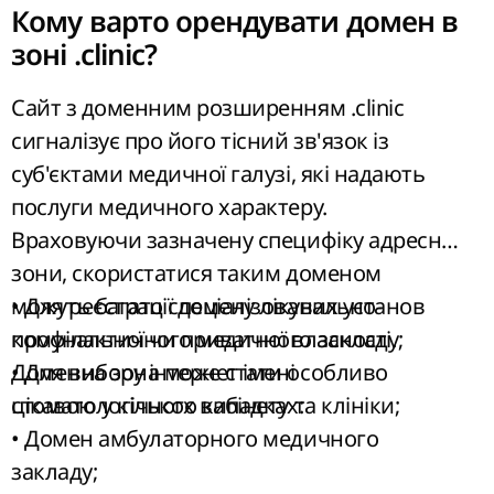
Кому варто орендувати домен в
зоні .clinic?
Сайт з доменним розширенням .clinic
сигналізує про його тісний зв'язок із
суб'єктами медичної галузі, які надають
послуги медичного характеру.
Враховуючи зазначену специфіку адресної
зони, скористатися таким доменом
можуть багато спеціалізованих установ
• Для реєстрації домену лікувально-
комунальної чи приватної власності.
профілактичного медичного закладу;
Доменна зона може стати особливо
• Для вибору інтернет імені
цікавою у кількох випадках:
стоматологічного кабінету та клініки;
• Домен амбулаторного медичного
закладу;