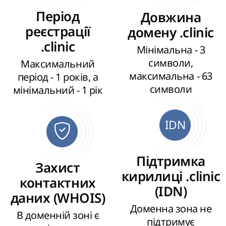
Період
Довжина
реєстрації
домену .clinic
.clinic
Мінімальна - 3
символи,
Максимальний
максимальна - 63
період - 1 років, а
символи
мінімальний - 1 рік
IDN
Підтримка
Захист
кирилиці .clinic
контактних
(IDN)
даних (WHOIS)
Доменна зона не
В доменній зоні є
підтримує