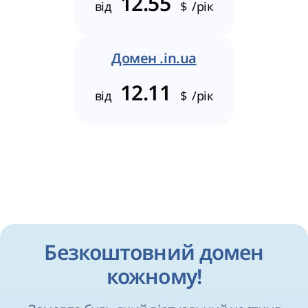
12.55
від
$
/рік
Домен .in.ua
12.11
від
$
/рік
Безкоштовний домен
кожному!