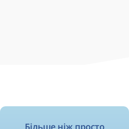
організації. Доменна зона підійде і для
навчальних сайтів, і для блогів, і для сайтів
навчальних закладів. Так як домен ще
досить молодий, в ньому багато вільних
імен для реєстрації. У цій зоні Ви зможете
створити пізнавальний ресурс і за
допомогою своїх знань заробляти в
мережі. Стати експертом в певній галузі
використовуючи домен .EXPERT легко!
Більше ніж просто