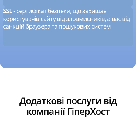
- сертифікат безпеки, що захищає
SSL
користувачів сайту від зловмисників, а вас від
санкцій браузера та пошукових систем
Додаткові послуги від
компанії ГіперХост