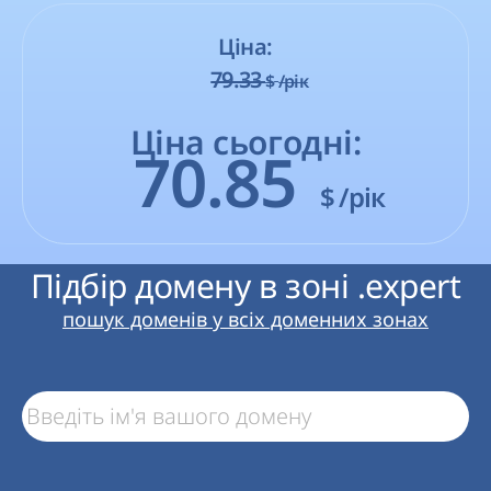
Ціна:
79.33
$
/рік
Ціна сьогодні:
70.85
$
/рік
Підбір домену в зоні .expert
пошук доменів у всіх доменних зонах