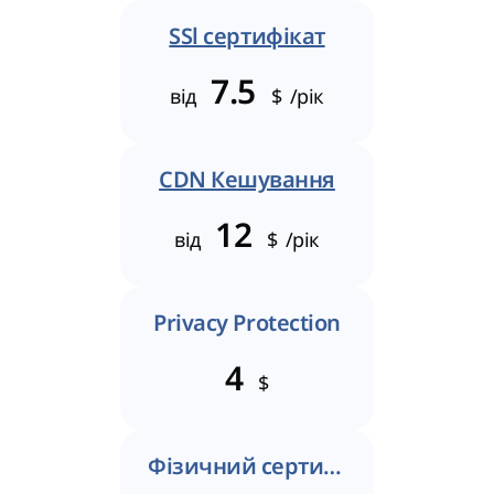
SSl сертифікат
7.5
від
$
/рік
CDN Кешування
12
від
$
/рік
Privacy Protection
4
$
Фізичний сертифікат