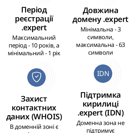
Період
Довжина
реєстрації
домену .expert
.expert
Мінімальна - 3
символи,
Максимальний
максимальна - 63
період - 10 років, а
символи
мінімальний - 1 рік
IDN
Підтримка
Захист
кирилиці
контактних
.expert (IDN)
даних (WHOIS)
Доменна зона не
В доменній зоні є
підтримує