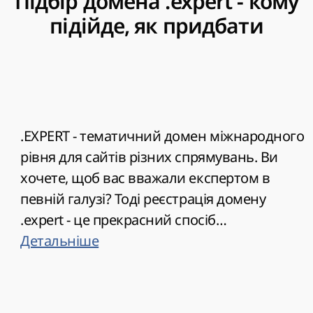
Підбір домена .expert - кому
підійде, як придбати
.EXPERT - тематичний домен міжнародного
рівня для сайтів різних спрямувань. Ви
хочете, щоб вас вважали експертом в
певній галузі? Тоді реєстрація домену
.expert - це прекрасний спосіб
продемонструвати свій професіоналізм і
Детальніше
заслужити довіру відвідувачів.
Зареєструвати ім'я сайту в цій зоні може
будь-хто, в тому числі приватні особи або