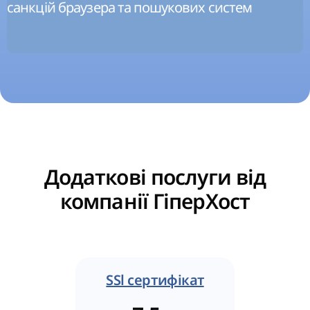
санкцій браузера та пошукових систем
Додаткові послуги від
компанії ГіперХост
SSl сертифікат