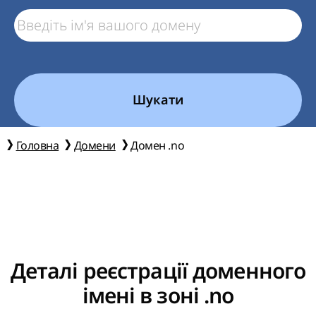
Шукати
Головна
Домени
Домен .no
Деталі реєстрації доменного
імені в зоні .no