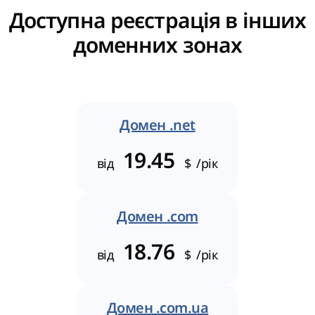
Доступна реєстрація в інших
доменних зонах
Домен .net
19.45
від
$
/рік
Домен .com
18.76
від
$
/рік
Домен .com.ua