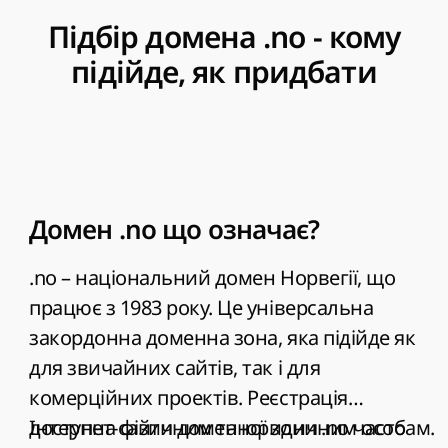
Підбір домена .no - кому
підійде, як придбати
Домен .no що означає?
.no – національний домен Норвегії, що
працює з 1983 року. Це універсальна
закордонна доменна зона, яка підійде як
для звичайних сайтів, так і для
комерційних проектів. Реєстрація
доступна фізичним та юридичним особам.
Інтернет-сайти доменної зони .no часто