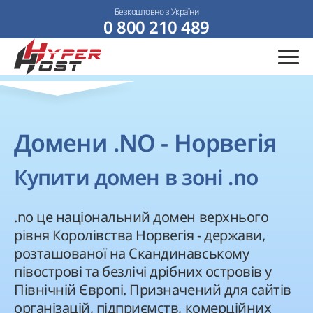
Безкоштовно з України
0 800 210 489
Домени .NO - Норвегія
Купити домен в зоні .no
.no це національний домен верхнього
рівня Королівства Норвегія - держави,
розташованої на Скандинавському
півострові та безлічі дрібних островів у
Північній Європі. Призначений для сайтів
організацій, підприємств, комерційних