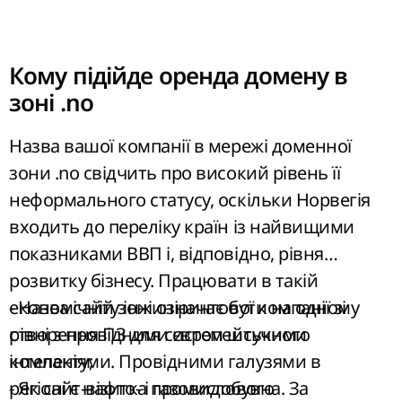
Кому підійде оренда домену в
зоні .no
Назва вашої компанії в мережі доменної
зони .no свідчить про високий рівень її
неформального статусу, оскільки Норвегія
входить до переліку країн із найвищими
показниками ВВП і, відповідно, рівня
розвитку бізнесу. Працювати в такій
економічній зоні означає бути на одному
- Назва сайту інжинірингової компанії зі
рівні з провідними європейськими
створення ПЗ для систем штучного
компаніями. Провідними галузями в
інтелекту;
регіоні є нафто- і газовидобувна. За
- Як сайт-візитка промислового