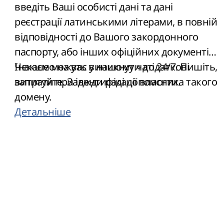
введіть Ваші особисті дані та дані
реєстрації латинськими літерами, в повній
відповідності до Вашого закордонного
паспорту, або інших офіційних документів.
Інакше можуть виникнути додаткові
Чекаємо на вас у нашому чаті 24/7. Пишіть,
витрати при ідентифікації власника такого
запитуйте. Завжди раді допомогти.
домену.
Детальніше