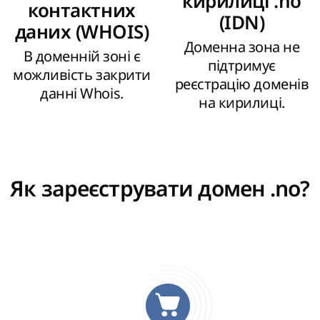
кирилиці .no
контактних
(IDN)
даних (WHOIS)
Доменна зона не
В доменній зоні є
підтримує
можливість закрити
реєстрацію доменів
данні Whois.
на кирилиці.
Як зареєструвати домен .no?