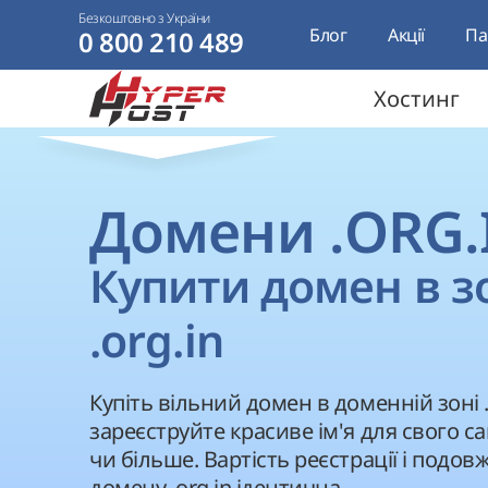
Безкоштовно з України
Блог
Акції
Па
0 800 210 489
Хостинг
Домени .ORG.
Купити домен в з
.org.in
Купіть вільний домен в доменній зоні .o
зареєструйте красиве ім'я для свого са
чи більше. Вартість реєстрації і подо
домену .org.in ідентична