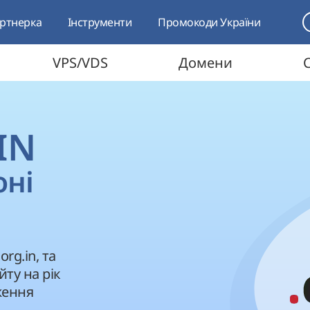
ртнерка
Інструменти
Промокоди України
VPS/VDS
Домени
IN
оні
rg.in, та
йту на рік
вження