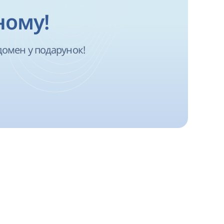
ному!
домен у подарунок!