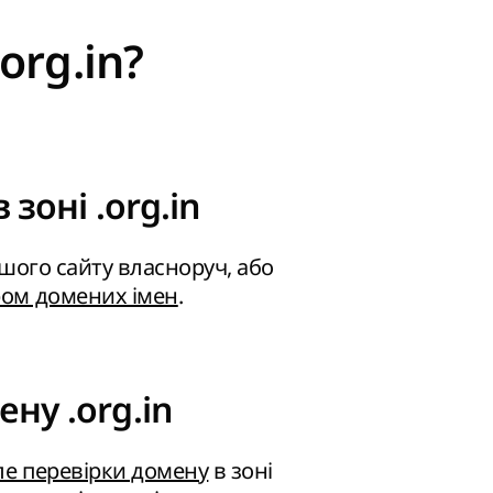
org.in?
 зоні .org.in
ашого сайту власноруч, або
ром домених імен
.
ну .org.in
ле перевірки домену
в зоні