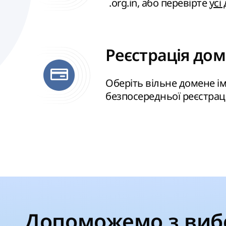
.org.in, або перевірте
усі
Реєстрація доме
Оберіть вільне домене ім
безпосередньої реєстрац
Допоможемо з виб