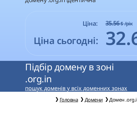
35.56
Ціна:
$
/рік
32.
Ціна сьогодні:
Підбір домену в зоні
.org.in
пошук доменів у всіх доменних зонах
Головна
Домени
Домен .org.