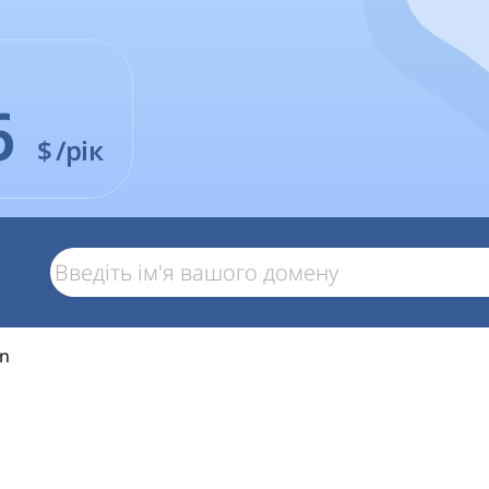
6
$
/рік
in