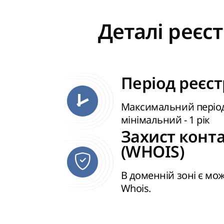
Деталі реєст
Період реєстр
Максимальний період -
мінімальний - 1 рік
Захист конт
(WHOIS)
В доменній зоні є мо
Whois.