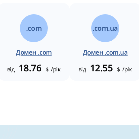
.com
.com.ua
Домен .com
Домен .com.ua
18.76
12.55
від
$
/рік
від
$
/рік