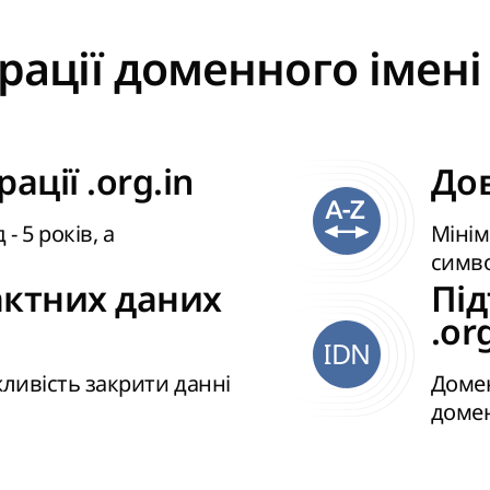
рації доменного імені в
ації .org.in
Дов
 5 років, а
Мінім
симв
актних даних
Пі
.or
IDN
жливість закрити данні
Домен
домен