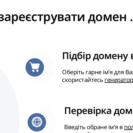
зареєструвати домен .
Підбір домену в
Оберіть гарне ім’я для В
скористайтесь
генерато
Перевірка доме
Введіть обране ім’я в
по