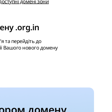
 доступні домені зони
ну .org.in
’я та перейдіть до
ії Вашого нового домену
ором домену