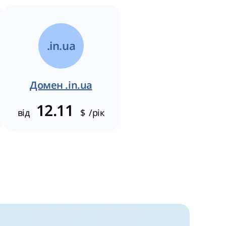
.in.ua
Домен .in.ua
12.11
від
$
/рік