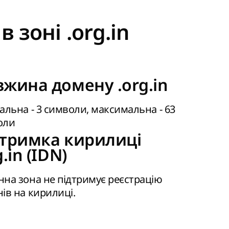
 зоні .org.in
жина домену .org.in
альна - 3 символи, максимальна - 63
оли
дтримка кирилиці
g.in (IDN)
на зона не підтримує реєстрацію
ів на кирилиці.