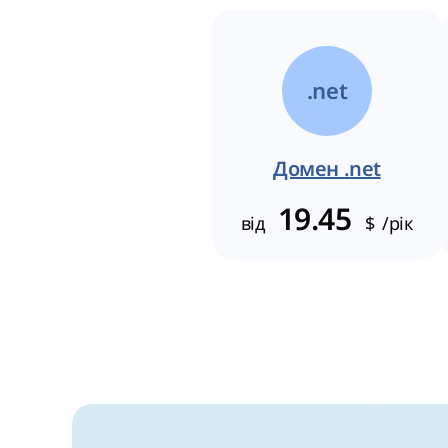
.net
Домен .net
19.45
від
$
/рік