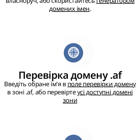
власноруч, або скористайтесь
генератором
домених імен
.
Перевірка домену .af
Введіть обране ім’я в
поле перевірки домену
в зоні .af, або перевірте
усі доступні домені
зони