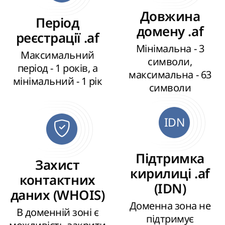
Довжина
Період
домену .af
реєстрації .af
Мінімальна - 3
Максимальний
символи,
період - 1 років, а
максимальна - 63
мінімальний - 1 рік
символи
IDN
Підтримка
Захист
кирилиці .af
контактних
(IDN)
даних (WHOIS)
Доменна зона не
В доменній зоні є
підтримує