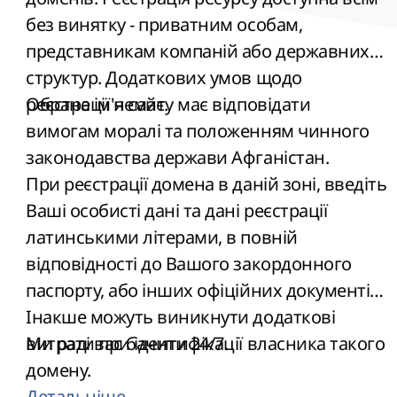
без винятку - приватним особам,
представникам компаній або державних
структур. Додаткових умов щодо
реєстрації немає.
Обране ім'я сайту має відповідати
вимогам моралі та положенням чинного
законодавства держави Афганістан.
При реєстрації домена в даній зоні, введіть
Ваші особисті дані та дані реєстрації
латинськими літерами, в повній
відповідності до Вашого закордонного
паспорту, або інших офіційних документів.
Інакше можуть виникнути додаткові
витрати при ідентифікації власника такого
Ми раді вас бачити 24/7.
домену.
Детальніше