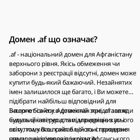
Домен .af що означає?
.af - національний домен для Афганістану
верхнього рівня. Якісь обмеження чи
заборони з реєстрації відсутні, домен може
купити будь-який бажаючий. Незайнятих
імен залишилося ще багато, і Ви можете
підібрати найбільш відповідний для
Вашого бізнесу. Афганістан представляє
Інтернет-сайти в доменній зоні .af завжди
чималий інтерес для підприємців з усього
будуть цікаві туристам, мандрівникам і
світу, тому Ваш сайт в цій зоні приверне
всім тим, кого приваблюють стародавня
чимало відвідувачів і клієнтів.
спадщина і сувора природа Афганського