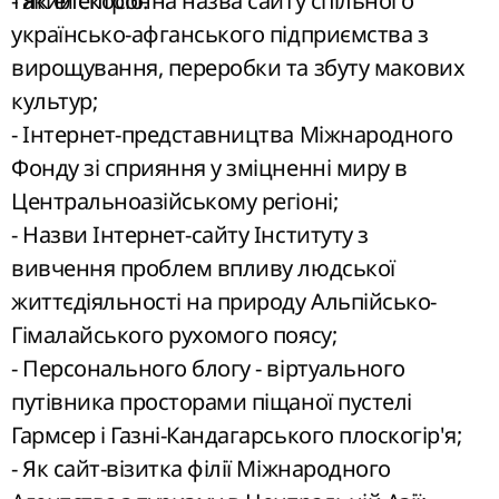
такий спосіб:
- Як електронна назва сайту спільного
українсько-афганського підприємства з
вирощування, переробки та збуту макових
культур;
- Інтернет-представництва Міжнародного
Фонду зі сприяння у зміцненні миру в
Центральноазійському регіоні;
- Назви Інтернет-сайту Інституту з
вивчення проблем впливу людської
життєдіяльності на природу Альпійсько-
Гімалайського рухомого поясу;
- Персонального блогу - віртуального
путівника просторами піщаної пустелі
Гармсер і Газні-Кандагарського плоскогір'я;
- Як сайт-візитка філії Міжнародного