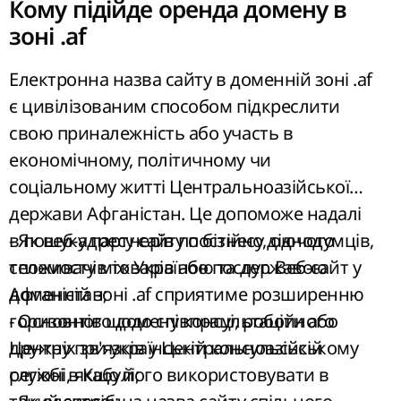
Кому підійде оренда домену в
зоні .af
Електронна назва сайту в доменній зоні .af
є цивілізованим способом підкреслити
свою приналежність або участь в
економічному, політичному чи
соціальному житті Центральноазійської
держави Афганістан. Це допоможе надалі
в пошуку партнерів по бізнесу, однодумців,
- Як веб-адресу сайту постійно діючого
споживачів товарів або послуг. Веб-сайт у
телемосту між Україною та державою
доменній зоні .af сприятиме розширенню
Афганістан;
горизонтів щодо співпраці, роботи або
- Основного домену консультаційного
дружніх зв'язків у Центральноазійському
Центру при українській консульській
регіоні, якщо його використовувати в
службі в Кабулі;