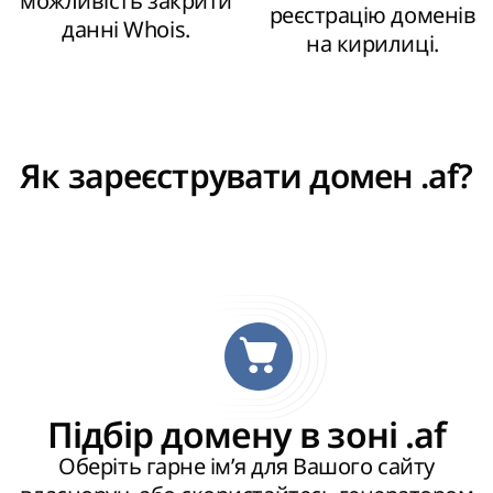
можливість закрити
реєстрацію доменів
данні Whois.
на кирилиці.
Як зареєструвати домен .af?
Підбір домену в зоні .af
Оберіть гарне ім’я для Вашого сайту