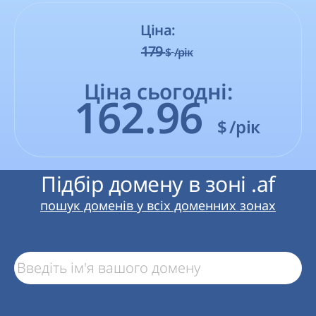
Ціна:
179
$
/рік
Ціна сьогодні:
162.96
$
/рік
Підбір домену в зоні .af
пошук доменів у всіх доменних зонах