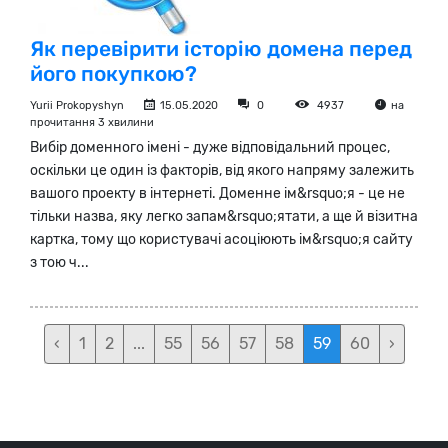
Як перевірити історію домена перед
його покупкою?
Yurii Prokopyshyn
15.05.2020
0
4937
на
прочитання 3 хвилини
Вибір доменного імені - дуже відповідальний процес,
оскільки це один із факторів, від якого напряму залежить
вашого проекту в інтернеті. Доменне ім&rsquo;я - це не
тільки назва, яку легко запам&rsquo;ятати, а ще й візитна
картка, тому що користувачі асоціюють ім&rsquo;я сайту
з тою ч...
‹
1
2
...
55
56
57
58
59
60
›