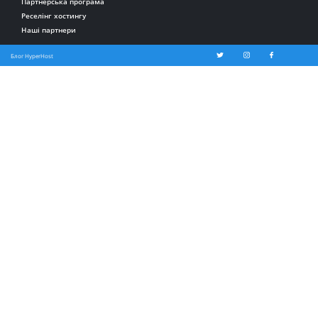
Партнерська програма
Реселінг хостингу
Наші партнери
Блог HyperHost