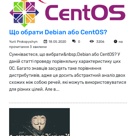
Що обрати Debian або CentOS?
Yurii Prokopyshyn
18.05.2020
0
3206
на
прочитання 3 хвилини
Сумніваєтеся, що вибрати&nbsp;Debian або CentOS? У
даній статті проведу порівняльну характеристику цих
ОС. Багато знавців засудять таке порівняння
дистрибутивів, адже це досить абстрактний аналіз двох
схожих між собою речей, які можуть використовуватися
для різних цілей. Але в...