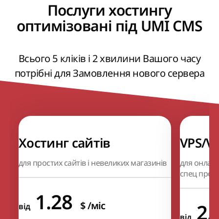
Послуги хостингу
оптимізовані під UMI CMS
Всього 5 кліків і 2 хвилини Вашого часу
потрібні для Замовлення нового сервера
Хостинг сайтів
VPS/V
для простих сайтів і невеликих магазинів
для онлайн
спец проек
1.28
$
/міс
2.
від
від