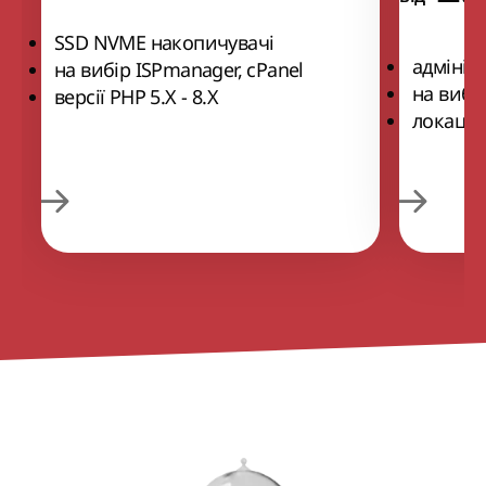
SSD NVME накопичувачі
адмініс
на вибір ISPmanager, cPanel
на вибі
версії РНР 5.Х - 8.Х
локації 