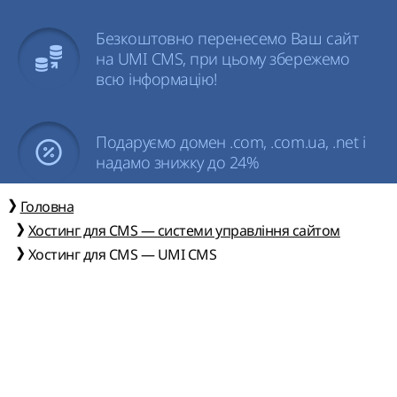
Безкоштовно перенесемо Ваш сайт
на UMI CMS, при цьому збережемо
всю інформацію!
Подаруємо домен .com, .com.ua, .net і
надамо знижку до 24%
Головна
Хостинг для CMS — системи управління сайтом
Хостинг для CMS — UMI CMS