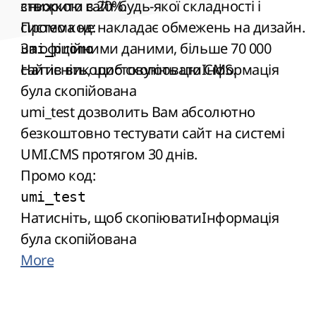
створити сайт будь-якої складності і
знижкою в 20%.
система не накладає обмежень на дизайн.
Промо код:
За офіційними даними, більше 70 000
umi_promo
сайтів використовують цю CMS.
Натисніть, щоб скопіювати
Інформація
була скопійована
umi_test дозволить Вам абсолютно
безкоштовно тестувати сайт на системі
UMI.CMS протягом 30 днів.
Промо код:
umi_test
Натисніть, щоб скопіювати
Інформація
була скопійована
More