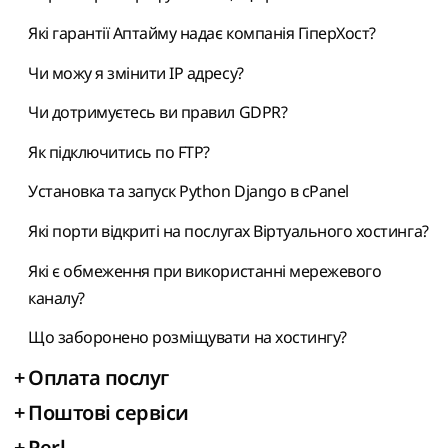
Які гарантії Аптайму надає компанія ГіперХост?
Чи можу я змінити IP адресу?
Чи дотримуєтесь ви правил GDPR?
Як підключитись по FTP?
Установка та запуск Python Django в cPanel
Які порти відкриті на послугах Віртуального хостинга?
Які є обмеження при використанні мережевого
каналу?
Що заборонено розміщувати на хостингу?
+
Оплата послуг
+
Поштові сервіси
+
Perl