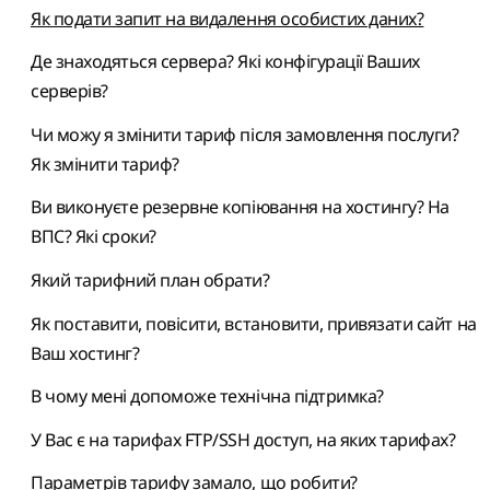
Як подати запит на видалення особистих даних?
Де знаходяться сервера? Які конфігурації Ваших
серверів?
Чи можу я змінити тариф після замовлення послуги?
Як змінити тариф?
Ви виконуєте резервне копіювання на хостингу? На
ВПС? Які сроки?
Який тарифний план обрати?
Як поставити, повісити, встановити, привязати сайт на
Ваш хостинг?
В чому мені допоможе технічна підтримка?
У Вас є на тарифах FTP/SSH доступ, на яких тарифах?
Параметрів тарифу замало, що робити?