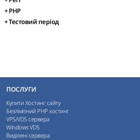
+
PHP
+
Тестовий період
ПОСЛУГИ
Купити Хостинг сайту
Безлімітний PHP хостинг
VPS/VDS сервера
Windows VDS
Виділені сервера