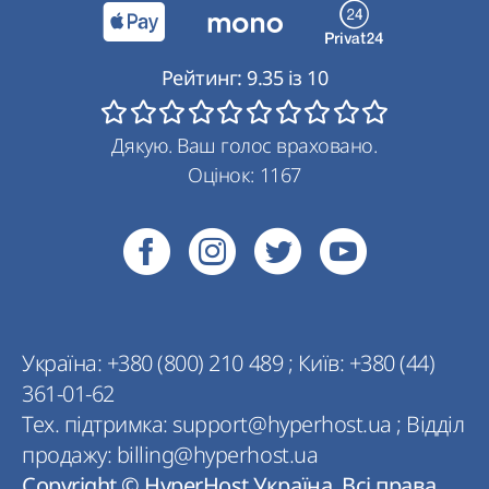
Рейтинг:
9.35
із
10
Дякую. Ваш голос враховано.
Оцінок:
1167
Україна:
+380 (800) 210 489
;
Київ:
+380 (44)
361-01-62
Тех. підтримка:
support@hyperhost.ua
;
Відділ
продажу:
billing@hyperhost.ua
Copyright © HyperHost Україна. Всі права