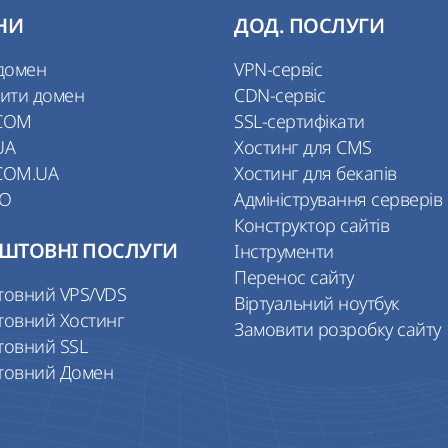
НИ
ДОД. ПОСЛУГИ
домен
VPN-сервіс
ити домен
CDN-сервіс
COM
SSL-сертифікати
UA
Хостинг для CMS
COM.UA
Хостинг для бекапів
IO
Адміністрування серверів
Конструктор сайтів
ШТОВНІ ПОСЛУГИ
Інструменти
Перенос сайту
товний VPS/VDS
Віртуальний ноутбук
товний Хостинг
Замовити розробку сайту
товний SSL
товний Домен