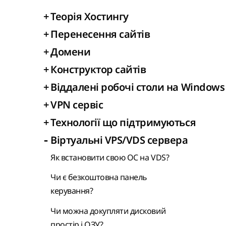
+
Теорія Хостингу
+
Перенесення сайтів
+
Домени
+
Конструктор сайтів
+
Віддалені робочі столи на Windows
+
VPN сервіс
+
Технології що підтримуються
-
Віртуальні VPS/VDS сервера
Як встановити свою ОС на VDS?
Чи є безкоштовна панель
керування?
Чи можна докупляти дисковий
простір і ОЗУ?