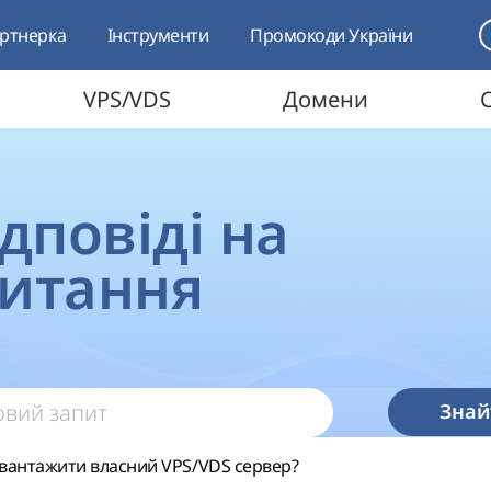
ртнерка
Інструменти
Промокоди України
VPS/VDS
Домени
ідповіді на
питання
Знай
вантажити власний VPS/VDS сервер?