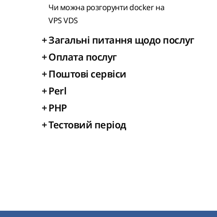
Чи можна розгорунти docker на
VPS VDS
+
Загальні питання щодо послуг
+
Оплата послуг
+
Поштові сервіси
+
Perl
+
PHP
+
Тестовий період