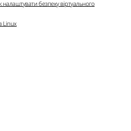
к налаштувати безпеку віртуального
в Linux