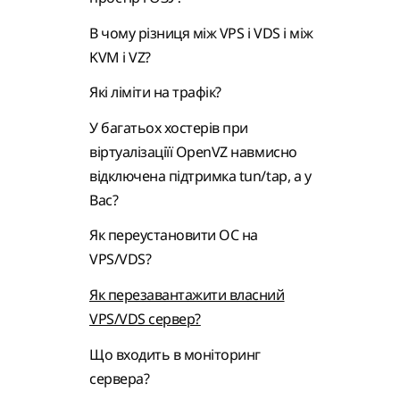
В чому різниця між VPS і VDS і між
KVM і VZ?
Які ліміти на трафік?
У багатьох хостерів при
віртуалізаціїї OpenVZ навмисно
відключена підтримка tun/tap, а у
Вас?
Як переустановити ОС на
VPS/VDS?
Як перезавантажити власний
VPS/VDS сервер?
Що входить в моніторинг
сервера?