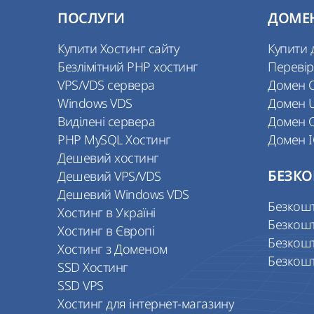
ПОСЛУГИ
ДОМЕ
Купити Хостинг сайту
Купити 
Безлімітний PHP хостинг
Перевір
VPS/VDS сервера
Домен 
Windows VDS
Домен 
Виділені сервера
Домен 
PHP MySQL Хостинг
Домен 
Дешевий хостинг
Дешевий VPS/VDS
БЕЗКО
Дешевий Windows VDS
Безкош
Хостинг в Україні
Безкош
Хостинг в Європі
Безкош
Хостинг з Доменом
Безкош
SSD Хостинг
SSD VPS
Хостинг для інтернет-магазину