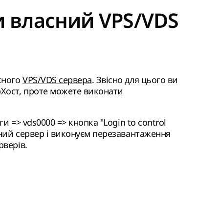
 власний VPS/VDS
сного
VPS/VDS сервера
. Звісно для цього ви
рХост, проте можете виконати
и => vds0000 => кнопка "Login to control
бний сервер і виконуєм перезавантаження
рверів.