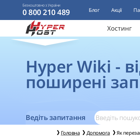
Безкоштовно з України
Блог
Акції
Па
0 800 210 489
Хостинг
Hyper Wiki - в
поширені за
Ведіть запитання
Головна
Допомога
Як переза