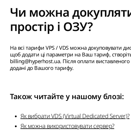
Чи можна докуплят
простір і ОЗУ?
На всі тарифи VPS / VDS можна докуповувати дис
щоб додати ці параметри на Ваш тариф, створіть
billing@hyperhost.ua. Після оплати виставленог
додані до Вашого тарифу.
Також читайте у нашому
блозі
:
Як вибрати VDS (Virtual Dedicated Server)?
Як можна використовувати сервер?