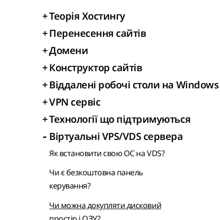
+
Теорія Хостингу
+
Перенесення сайтів
+
Домени
+
Конструктор сайтів
+
Віддалені робочі столи на Windows
+
VPN сервіс
+
Технології що підтримуються
-
Віртуальні VPS/VDS сервера
Як встановити свою ОС на VDS?
Чи є безкоштовна панель
керування?
Чи можна докупляти дисковий
простір і ОЗУ?