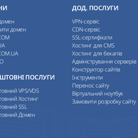
НИ
ДОД. ПОСЛУГИ
домен
VPN-сервіс
ити домен
CDN-сервіс
COM
SSL-сертифікати
UA
Хостинг для CMS
COM.UA
Хостинг для бекапів
IO
Адміністрування серверів
Конструктор сайтів
ШТОВНІ ПОСЛУГИ
Інструменти
Перенос сайту
товний VPS/VDS
Віртуальний ноутбук
товний Хостинг
Замовити розробку сайту
товний SSL
товний Домен