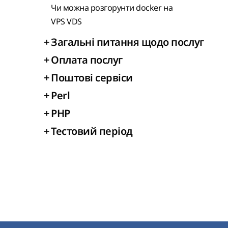
Чи можна розгорунти docker на
VPS VDS
+
Загальні питання щодо послуг
+
Оплата послуг
+
Поштові сервіси
+
Perl
+
PHP
+
Тестовий період