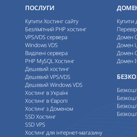
ПОСЛУГИ
ДОМЕ
Купити Хостинг сайту
Купити 
Безлімітний PHP хостинг
Перевір
VPS/VDS сервера
Домен 
Windows VDS
Домен 
Виділені сервера
Домен 
PHP MySQL Хостинг
Домен 
Дешевий хостинг
Дешевий VPS/VDS
БЕЗКО
Дешевий Windows VDS
Безкош
Хостинг в Україні
Безкош
Хостинг в Європі
Безкош
Хостинг з Доменом
Безкош
SSD Хостинг
SSD VPS
Хостинг для інтернет-магазину