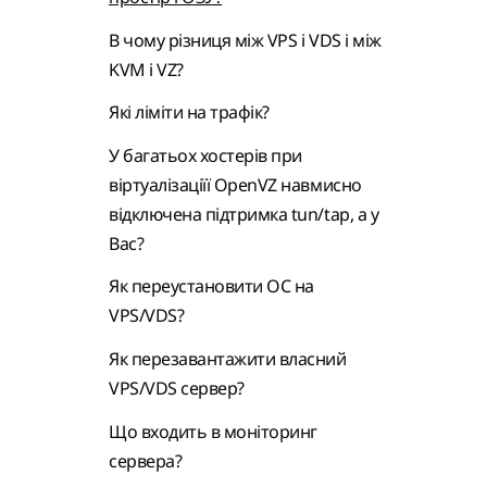
В чому різниця між VPS і VDS і між
KVM і VZ?
Які ліміти на трафік?
У багатьох хостерів при
віртуалізаціїї OpenVZ навмисно
відключена підтримка tun/tap, а у
Вас?
Як переустановити ОС на
VPS/VDS?
Як перезавантажити власний
VPS/VDS сервер?
Що входить в моніторинг
сервера?