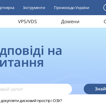
ртнерка
Інструменти
Промокоди України
VPS/VDS
Домени
ідповіді на
питання
Знай
докупляти дисковий простір і ОЗУ?