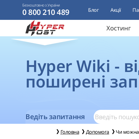
Безкоштовно з України
Блог
Акції
Па
0 800 210 489
Хостинг
Hyper Wiki - в
поширені за
Ведіть запитання
Головна
Допомога
Чи можна 